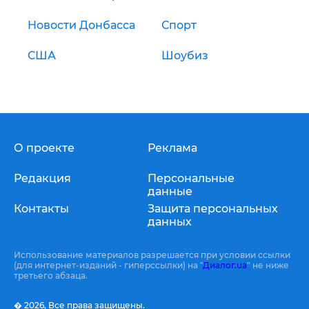
Новости Донбасса
Спорт
США
Шоубиз
О проекте
Реклама
Редакция
Персональные
данные
Контакты
Защита персональных
данных
Использование материалов разрешается при условии ссылки
(для интернет-изданий - гиперссылки) на "
Диалог.ua
" не ниже
третьего абзаца.
� 2026,
Все права защищены.