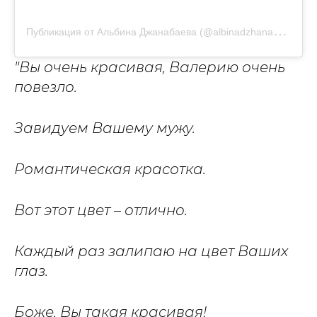
П
убликация от Альбина Джанабаева (@albinadzhanabaeva)
"Вы очень красивая, Валерию очень
повезло.
Завидуем Вашему мужу.
Романтическая красотка.
Вот этот цвет – отлично.
Каждый раз залипаю на цвет Ваших
глаз.
Боже, В
ы такая красивая!