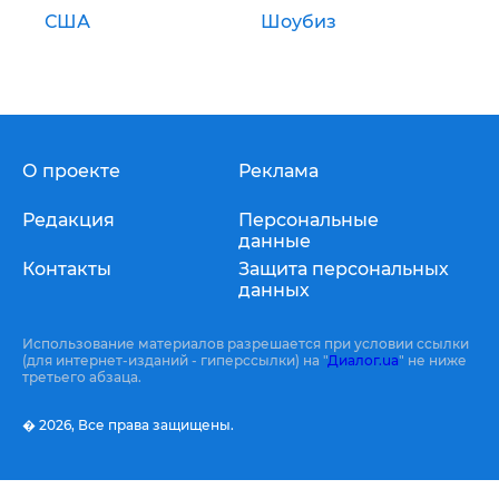
США
Шоубиз
О проекте
Реклама
Редакция
Персональные
данные
Контакты
Защита персональных
данных
Использование материалов разрешается при условии ссылки
(для интернет-изданий - гиперссылки) на "
Диалог.ua
" не ниже
третьего абзаца.
� 2026,
Все права защищены.