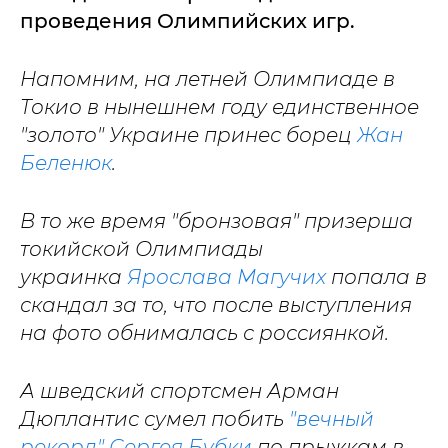
проведения Олимпийских игр.
Напомним, на летней Олимпиаде в
Токио в нынешнем году единственное
"золото" Украине принес борец
Жан
Беленюк
.
В то же время "бронзовая" призерша
токийской Олимпиады
украинка
Ярослава Магучих
попала в
скандал за то, что после выступления
на фото обнималась с россиянкой.
А шведский спортсмен Арман
Дюплантис сумел побить
"вечный
рекорд" Сергея Бубки
по прыжкам в