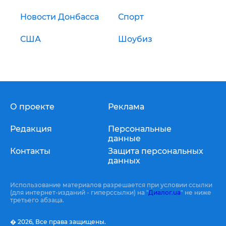
Новости Донбасса
Спорт
США
Шоубиз
О проекте
Реклама
Редакция
Персональные
данные
Контакты
Защита персональных
данных
Использование материалов разрешается при условии ссылки
(для интернет-изданий - гиперссылки) на "
Диалог.ua
" не ниже
третьего абзаца.
� 2026,
Все права защищены.