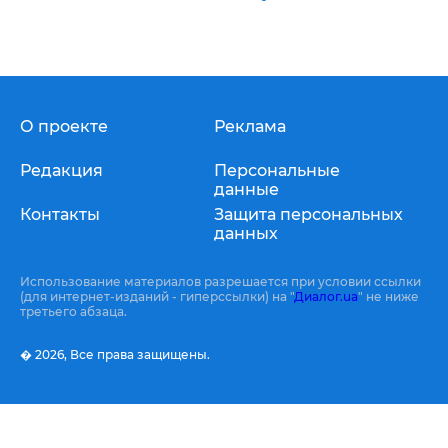
О проекте
Реклама
Редакция
Персональные
данные
Контакты
Защита персональных
данных
Использование материалов разрешается при условии ссылки
(для интернет-изданий - гиперссылки) на "
Диалог.ua
" не ниже
третьего абзаца.
� 2026,
Все права защищены.