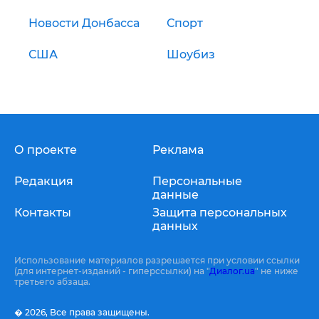
Новости Донбасса
Спорт
США
Шоубиз
О проекте
Реклама
Редакция
Персональные
данные
Контакты
Защита персональных
данных
Использование материалов разрешается при условии ссылки
(для интернет-изданий - гиперссылки) на "
Диалог.ua
" не ниже
третьего абзаца.
� 2026,
Все права защищены.