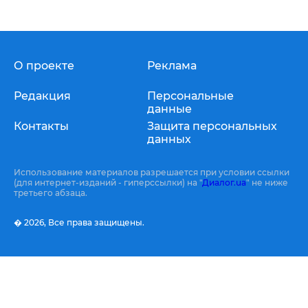
О проекте
Реклама
Редакция
Персональные
данные
Контакты
Защита персональных
данных
Использование материалов разрешается при условии ссылки
(для интернет-изданий - гиперссылки) на "
Диалог.ua
" не ниже
третьего абзаца.
� 2026,
Все права защищены.