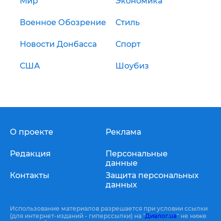
Мир
Экономика
Военное Обозрение
Стиль
Новости Донбасса
Спорт
США
Шоубиз
О проекте
Реклама
Редакция
Персональные
данные
Контакты
Защита персональных
данных
Использование материалов разрешается при условии ссылки
(для интернет-изданий - гиперссылки) на "
Диалог.ua
" не ниже