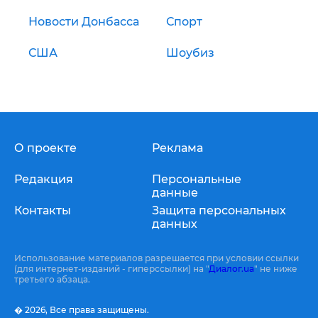
Новости Донбасса
Спорт
США
Шоубиз
О проекте
Реклама
Редакция
Персональные
данные
Контакты
Защита персональных
данных
Использование материалов разрешается при условии ссылки
(для интернет-изданий - гиперссылки) на "
Диалог.ua
" не ниже
третьего абзаца.
� 2026,
Все права защищены.