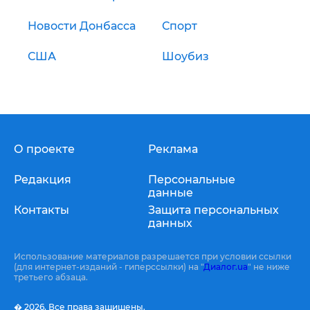
Новости Донбасса
Спорт
США
Шоубиз
О проекте
Реклама
Редакция
Персональные
данные
Контакты
Защита персональных
данных
Использование материалов разрешается при условии ссылки
(для интернет-изданий - гиперссылки) на "
Диалог.ua
" не ниже
третьего абзаца.
� 2026,
Все права защищены.