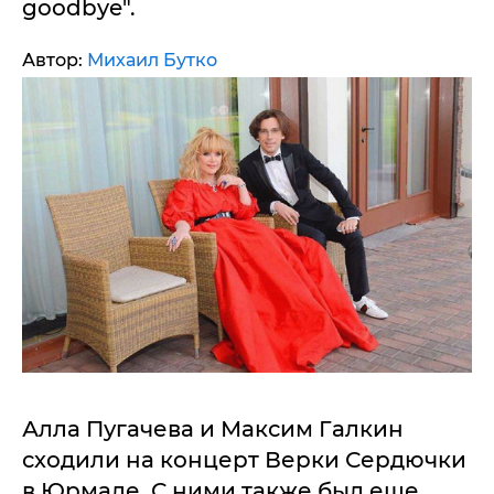
goodbye".
Автор:
Михаил Бутко
Алла Пугачева и Максим Галкин
сходили на концерт Верки Сердючки
в Юрмале. С ними также был еще