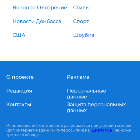
Военное Обозрение
Стиль
Новости Донбасса
Спорт
США
Шоубиз
О проекте
Реклама
Редакция
Персональные
данные
Контакты
Защита персональных
данных
Использование материалов разрешается при условии ссылки
(для интернет-изданий - гиперссылки) на "
Диалог.ua
" не ниже
третьего абзаца.