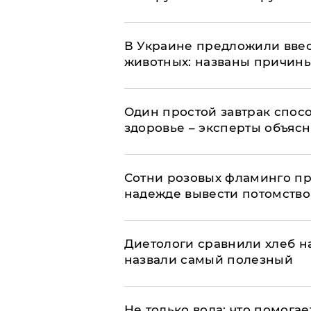
В Украине предложили ввес
животных: названы причин
Один простой завтрак спос
здоровье – эксперты объяс
Сотни розовых фламинго пр
надежде вывести потомство
Диетологи сравнили хлеб н
назвали самый полезный
Не только вода: что помога