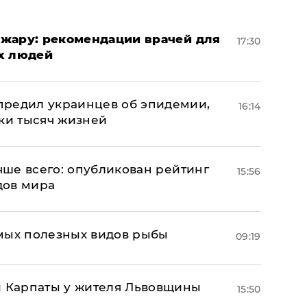
жару: рекомендации врачей для
17:30
х людей
предил украинцев об эпидемии,
16:14
тки тысяч жизней
учше всего: опубликован рейтинг
15:56
дов мира
мых полезных видов рыбы
09:19
и Карпаты у жителя Львовщины
15:50