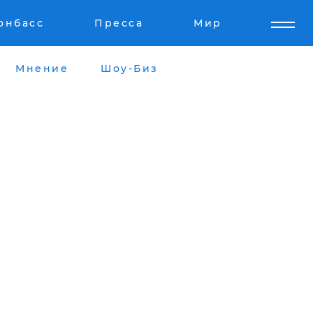
онбасс
Пресса
Мир
Мнение
Шоу-Биз