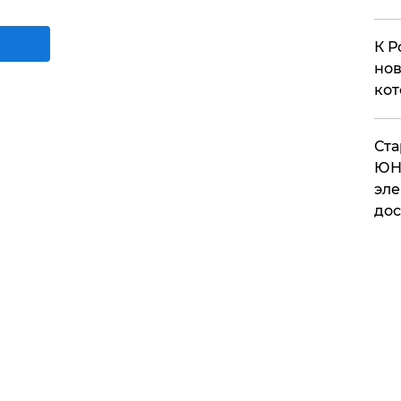
К Р
нов
кот
​Ст
ЮН
эле
дос