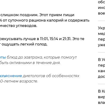
обс
инс
вое
 слишком поздним. Этот прием пищи
% от суточного рациона калорий и содержать
ичество углеводов.
Укр
мед
усывать лучше в 11:01, 15:14 и 21:31. Это те
пер
 ощущать легкий голод.
уже
еты
блюд до завтрака, которые помогут
В У
быть активными в течение дня.
пер
кан
азъяснение
диетологов об особенностях
до
40-летнем возрасте.
В К
вир
вла