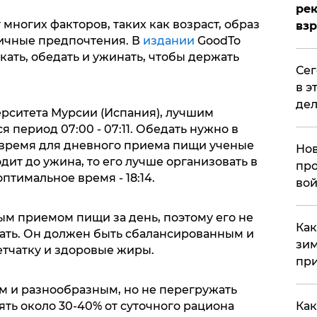
рек
многих факторов, таких как возраст, образ
вз
личные предпочтения. В
издании
GoodTo
кать, обедать и ужинать, чтобы держать
​Се
в э
дел
рситета Мурсии (Испания), лучшим
 период 07:00 - 07:11. Обедать нужно в
ее время для дневного приема пищи ученые
Нов
одит до ужина, то его лучше организовать в
про
оптимальное время - 18:14.
вой
ым приемом пищи за день, поэтому его не
​Ка
вать. Он должен быть сбалансированным и
зим
етчатку и здоровые жиры.
при
 и разнообразным, но не перегружать
Как
ть около 30-40% от суточного рациона