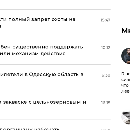
ти полный запрет охоты на
15:47
ы
М
обен существенно поддержать
10:12
нили механизм действия
Гла
илетели в Одесскую область в
16:38
сил
что
Лев
а закваске с цельнозерновым и
16:15
ет организму избежать