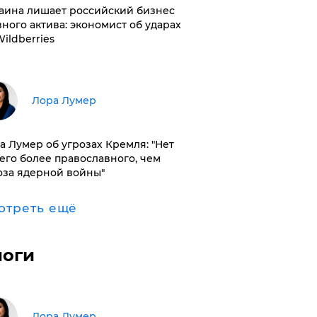
раина лишает российский бизнес
вного актива: экономист об ударах
Wildberries
​Лора Лумер
а Лумер об угрозах Кремля: "Нет
его более православного, чем
оза ядерной войны"
отреть ещё
логи
​Лора Лумер