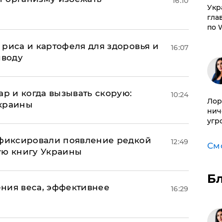
16:10
​Ук
гла
по 
риса и картофеля для здоровья и
16:07
ыводу
ар и когда вызывать скорую:
10:24
Лор
Украины
нич
угр
афиксировали появление редкой
12:49
См
ую книгу Украины
Б
ния веса, эффективнее
16:29