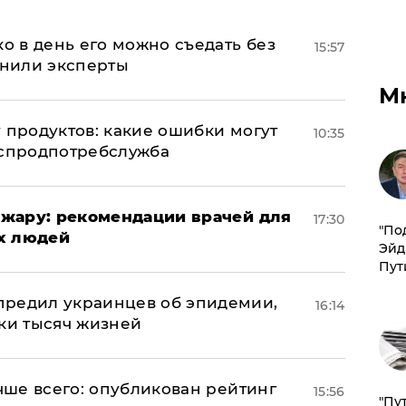
ко в день его можно съедать без
15:57
снили эксперты
М
 продуктов: какие ошибки могут
10:35
оспродпотребслужба
жару: рекомендации врачей для
17:30
​"По
х людей
Эйд
Пут
предил украинцев об эпидемии,
16:14
тки тысяч жизней
учше всего: опубликован рейтинг
15:56
"Пу