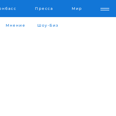
онбасс
Пресса
Мир
Мнение
Шоу-Биз