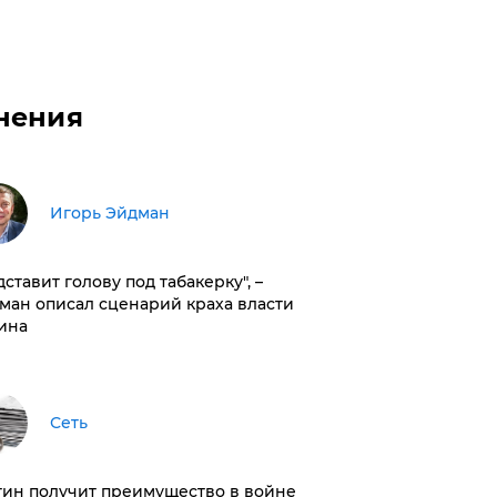
нения
Игорь Эйдман
дставит голову под табакерку", –
ман описал сценарий краха власти
ина
Сеть
тин получит преимущество в войне