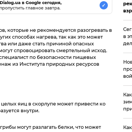
Dialog.ua в Google сегодня,
рек
✓
пропустить главное завтра.
вз
​Се
в, которые не рекомендуется разогревать в
в э
гих способах нагрева, так как это может
дел
тва или даже стать причиной опасных
могут спровоцировать смертельный исход.
специалист по безопасности пищевых
Нов
енаж из Института природных ресурсов
про
вой
​Ка
зим
 целых яиц в скорлупе может привести ко
при
азуется внутри.
грибы могут разлагать белки, что может
Как