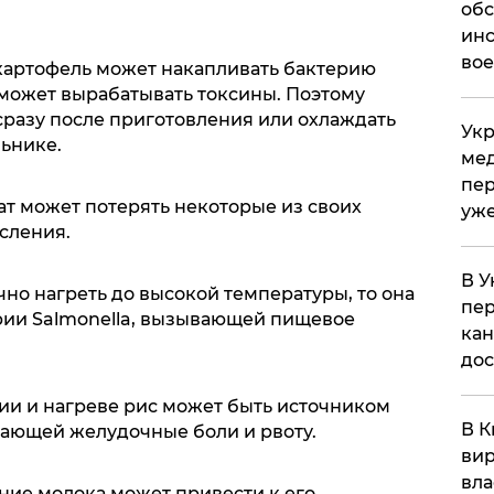
обс
инс
вое
картофель может накапливать бактерию
я может вырабатывать токсины. Поэтому
сразу после приготовления или охлаждать
Укр
льнике.
мед
пер
т может потерять некоторые из своих
уже
сления.
В У
чно нагреть до высокой температуры, то она
пер
рии Salmonella, вызывающей пищевое
кан
до
ии и нагреве рис может быть источником
В К
ывающей желудочные боли и рвоту.
вир
вла
ние молока может привести к его