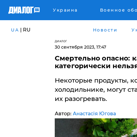
Украина
Военное об
| RU
UA
Новости
У
ДИАЛОГ
30 сентября 2023, 17:47
Смертельно опасно: к
категорически нельзя
​Некоторые продукты, 
холодильнике, могут ст
их разогревать.
Автор:
Анастасія Югова