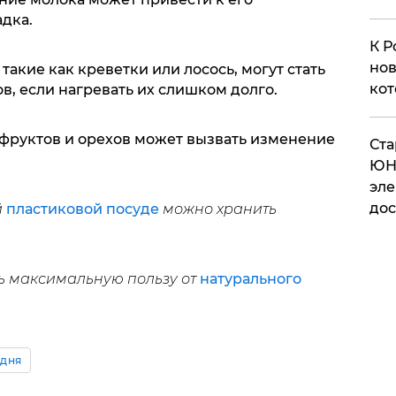
дка.
К Р
нов
акие как креветки или лосось, могут стать
кот
, если нагревать их слишком долго.
 фруктов и орехов может вызвать изменение
​Ст
ЮН
эле
дос
й
пластиковой посуде
можно хранить
ть максимальную пользу от
натурального
 дня