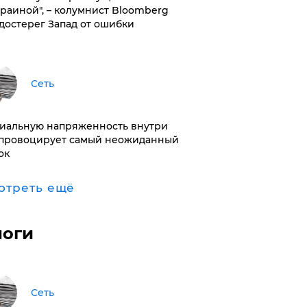
краиной", – колумнист Bloomberg
достерег Запад от ошибки
Сеть
иальную напряженность внутри
провоцирует самый неожиданный
ок
отреть ещё
логи
Сеть