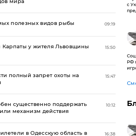
дов мира
с У
пре
мых полезных видов рыбы
09:19
и Карпаты у жителя Львовщины
15:50
Соц
РФ 
игр
ти полный запрет охоты на
15:47
ы
См
Б
обен существенно поддержать
10:12
нили механизм действия
илетели в Одесскую область в
16:38