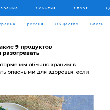
озрение
События
Спорт
Д
краина
россия
Общество
Блоги
акие 9 продуктов
 разогревать
которые мы обычно храним в
ать опасными для здоровья, если