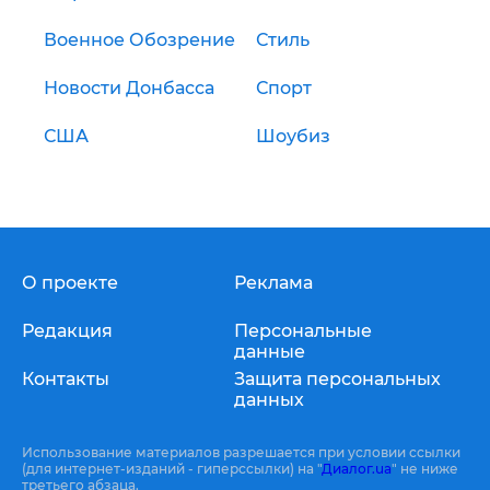
Военное Обозрение
Стиль
Новости Донбасса
Спорт
США
Шоубиз
О проекте
Реклама
Редакция
Персональные
данные
Контакты
Защита персональных
данных
Использование материалов разрешается при условии ссылки
(для интернет-изданий - гиперссылки) на "
Диалог.ua
" не ниже
третьего абзаца.