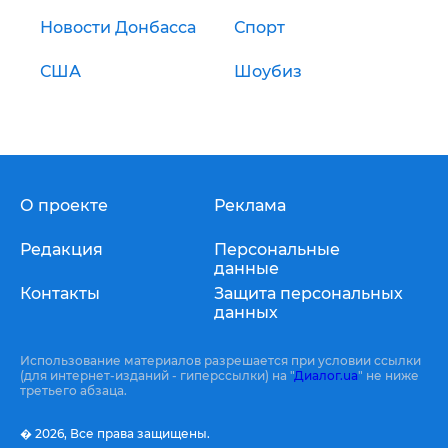
Новости Донбасса
Спорт
США
Шоубиз
О проекте
Реклама
Редакция
Персональные
данные
Контакты
Защита персональных
данных
Использование материалов разрешается при условии ссылки
(для интернет-изданий - гиперссылки) на "
Диалог.ua
" не ниже
третьего абзаца.
� 2026,
Все права защищены.