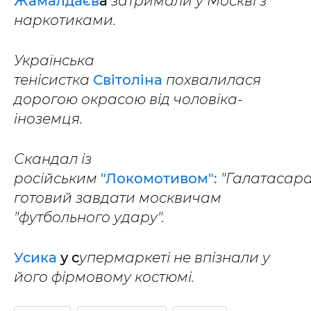
Жамалдаєв
а
затримали у Москві з
наркотиками.
Українська
тенісистка
Світоліна
похвалилася
дорогою окрасою від чоловіка-
іноземця.
Скандал із
російським
"Локомотивом":
"Галатасара
готовий завдати москвичам
"футбольного удару".
Усика
у с
упермаркеті не впізнали у
його фірмовому костюмі.