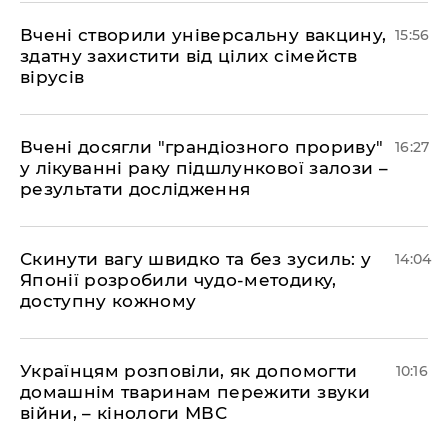
Вчені створили універсальну вакцину,
15:56
здатну захистити від цілих сімейств
вірусів
Вчені досягли "грандіозного прориву"
16:27
у лікуванні раку підшлункової залози –
результати дослідження
Скинути вагу швидко та без зусиль: у
14:04
Японії розробили чудо-методику,
доступну кожному
Українцям розповіли, як допомогти
10:16
домашнім тваринам пережити звуки
війни, – кінологи МВС