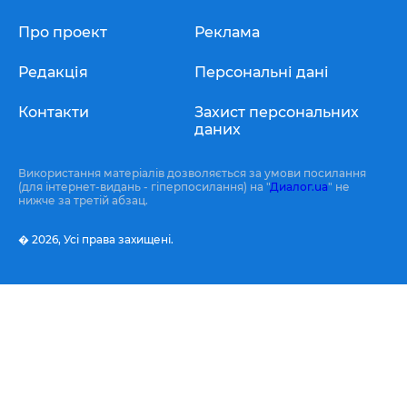
Про проект
Реклама
Редакція
Персональні дані
Контакти
Захист персональних
даних
Використання матеріалів дозволяється за умови посилання
(для інтернет-видань - гіперпосилання) на "
Диалог.ua
" не
нижче за третій абзац.
� 2026,
Усі права захищені.