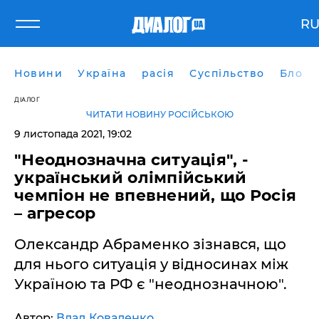
R
Новини
Україна
расія
Суспільство
Блоги
ДІАЛОГ
ЧИТАТИ НОВИНУ РОСІЙСЬКОЮ
9 листопада 2021, 19:02
"Неоднозначна ситуація", -
український олімпійський
чемпіон не впевнений, що Росія
– агресор
Олександр Абраменко зізнався, що
для нього ситуація у відносинах між
Україною та РФ є "неоднозначною".
Автор:
Влад Коваленко