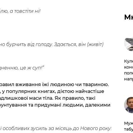
лю, а товстіти
ні!
М
но бурчить від голоду. Здається, він (живіт)
Кул
кон
ненню, це ж суп!”
поп
нап
правил вживання їжі людиною чи твариною.
, у популярних книгах, дієтою найчастіше
лишкової маси тіла. Як правило, такі
ґрунтування та придумані людьми, далекими
Муж
 і особливих зусиль за місяць до Нового року:
табу