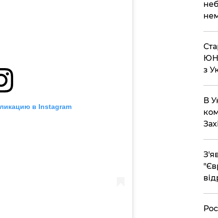
неб
нем
Ста
ЮНЕ
з У
В У
ликацию в Instagram
ком
Зах
З'я
"Єв
від
Рос