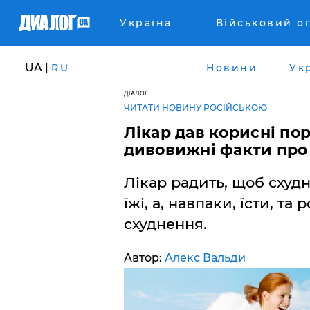
Україна
Військовий о
UA |
RU
Новини
Ук
ДІАЛОГ
ЧИТАТИ НОВИНУ РОСІЙСЬКОЮ
Лікар дав корисні по
дивовижні факти про
Лікар радить, щоб схудн
їжі, а, навпаки, їсти, та
схуднення.
Автор:
Алекс Вальди