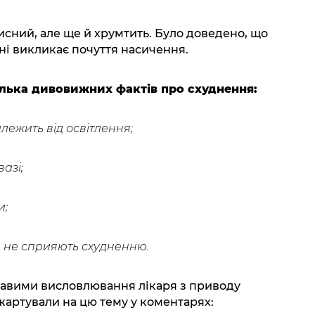
рисний, але ще й хрумтить. Було доведено, що
ні викликає почуття насичення.
лька дивовижних фактів про схуднення:
алежить від освітлення;
азі;
и;
і, не сприяють схудненню.
кавими висловлювання лікаря з приводу
жартували на цю тему у коментарях: