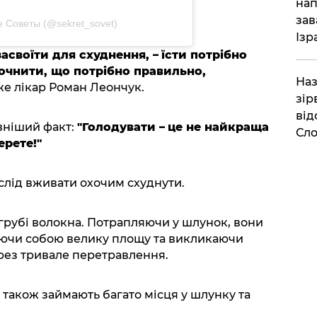
нап
зав
 Советы (@sekret_sovet)
Ізр
засвоїти для схуднення,
–
їсти потрібно
точнити, що потрібно правильно,
Наз
же лікар Роман Леончук.
зір
від
вніший факт:
"Голодувати
–
це не найкраща
Сло
ерете!"
слід вживати охочим схуднути.
 грубі волокна. Потрапляючи у шлунок, вони
ючи собою велику площу та викликаючи
рез тривале перетравлення.
и також займають багато місця у шлунку та