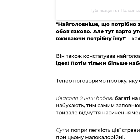
Публикация от Полезные
"Найголовніше, що потрібно 
обов'язково. Але тут варто у
вживаючи потрібну їжу!"
– ка
Він також констатував найголо
ідея! Потім тільки більше наб
Тепер поговоримо про їжу, яку 
Квасоля й інші бобові
багаті на
набухають, тим самим заповню
тривале відчуття насичення че
Супи
попри легкість цієї страв
при цьому малокалорійні.