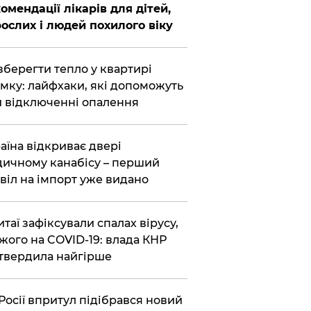
омендації лікарів для дітей,
ослих і людей похилого віку
зберегти тепло у квартирі
мку: лайфхаки, які допоможуть
 відключенні опалення
аїна відкриває двері
ичному канабісу – перший
віл на імпорт уже видано
итаї зафіксували спалах вірусу,
жого на COVID-19: влада КНР
твердила найгірше
Росії впритул підібрався новий