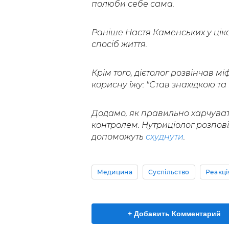
полюби себе сама.
Раніше Настя Каменських у ціка
спосіб життя.
Крім того, дієтолог розвінчав м
корисну їжу: "Став знахідкою та
Додамо, як правильно харчувати
контролем. Нутриціолог розпов
допоможуть
схуднути
.
Медицина
Суспільство
Реакц
+ Добавить Комментарий