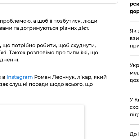
рек
дор
проблемою, а щоб її позбутися, люди
ми та дотримуються різних дієт.
Як 
взи
, що потрібно робити, щоб схуднути,
при
жі. Також розповімо про типи їжі, що
дненні.
Укр
мед
в в
Instagram
Роман Леончук, лікар, який
доз
 дає слушні поради щодо всього, що
У К
схо
під
До 