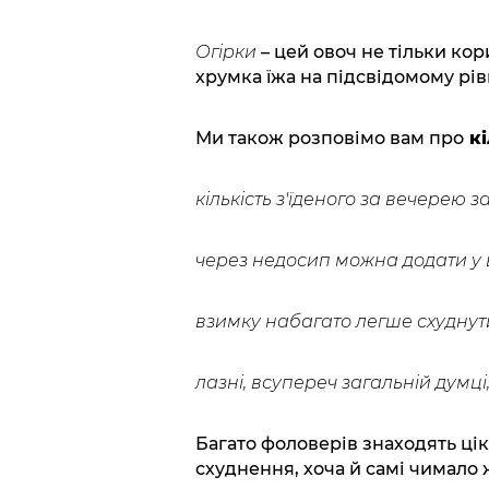
Огірки
– цей овоч не тільки ко
хрумка їжа на підсвідомому рів
Ми також розповімо вам про
кі
кількість з'їденого за вечерею з
через недосип можна додати у в
взимку набагато легше схуднут
лазні, всупереч загальній думц
Багато фоловерів знаходять ці
схуднення, хоча й самі чимало 