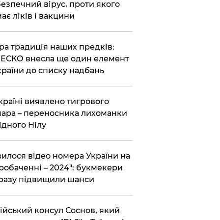
езпечний вірус, проти якого
ає ліків і вакцини
ра традиція наших предків:
СКО внесла ще один елемент
країни до списку надбань
країні виявлено тигрового
ара – переносника лихоманки
ідного Нілу
вилося відео номера України на
робаченні – 2024": букмекери
разу підвищили шанси
ійський консул Соснов, який