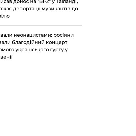
исав донос на "Бі-2" у Таїланді,
ажає депортації музикантів до
аїлю
вали неонацистами: росіяни
вали благодійний концерт
омого українського гурту у
венії