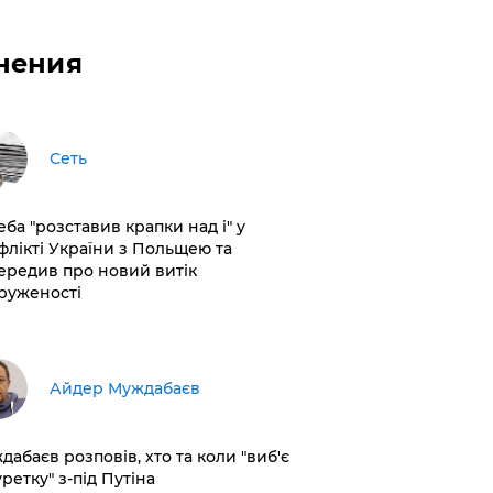
нения
Сеть
еба "розставив крапки над і" у
флікті України з Польщею та
ередив про новий витік
руженості
Айдер Муждабаєв
дабаєв розповів, хто та коли "виб'є
ретку" з-під Путіна