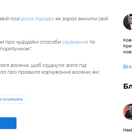
вій позі
дала поради
, як зараз змінити свій
Ков
іфи про чудодійні способи
схуднення
та
Кре
 порятунком".
нов
ся восени, щоб схуднути: вага під
Бі
іла про правила харчування восени, які
Б
ія соцмереж
Нак