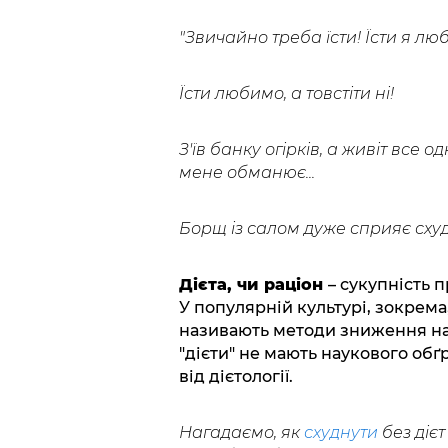
"Звичайно треба їсти! Їсти я люб
Їсти любимо, а товстіти ні!
З'їв банку огірків, а живіт все од
мене обманює...
Борщ із салом дуже сприяє схуд
Дієта, чи раціон
– сукупність 
У популярній культурі, зокрема
називають методи зниження над
"дієти" не мають наукового об
від дієтології.
Нагадаємо, як
схуднути
без дієт