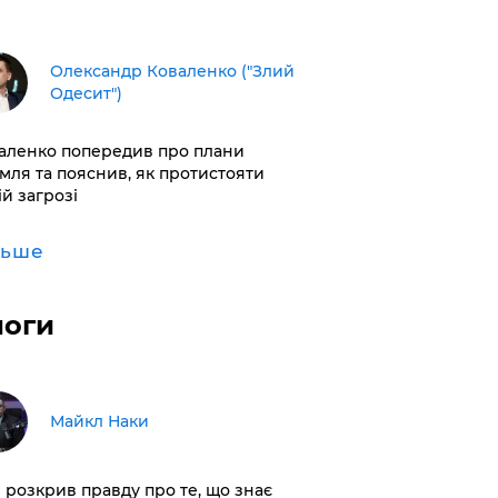
Олександр Коваленко ("Злий
Одесит")
аленко попередив про плани
мля та пояснив, як протистояти
ій загрозі
льше
логи
Майкл Наки
і розкрив правду про те, що знає