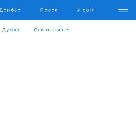
Донбас
Преса
У світі
Думка
Стиль життя