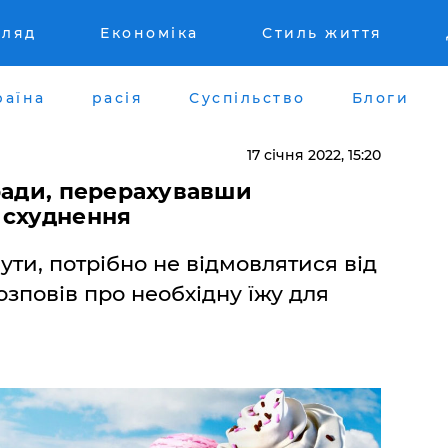
гляд
Економіка
Стиль життя
раїна
расія
Суспільство
Блоги
17 січня 2022, 15:20
ради, перерахувавши
 схуднення
ути, потрібно не відмовлятися від
 розповів про необхідну їжу для