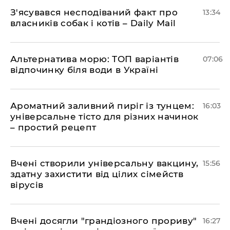
З'ясувався несподіваний факт про
13:34
власників собак і котів – Daily Mail
Альтернатива морю: ТОП варіантів
07:06
відпочинку біля води в Україні
Ароматний заливний пиріг із тунцем:
16:03
універсальне тісто для різних начинок
– простий рецепт
Вчені створили універсальну вакцину,
15:56
здатну захистити від цілих сімейств
вірусів
Вчені досягли "грандіозного прориву"
16:27