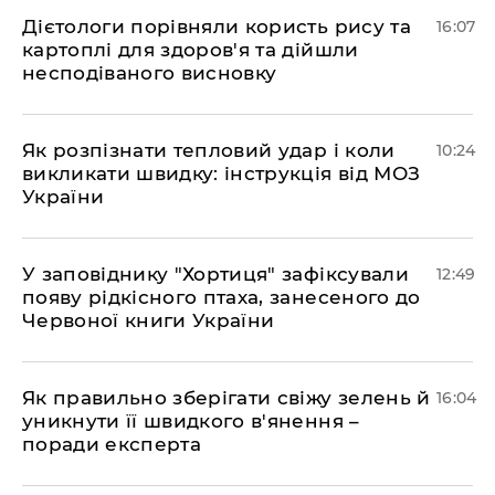
Дієтологи порівняли користь рису та
16:07
картоплі для здоров'я та дійшли
несподіваного висновку
Як розпізнати тепловий удар і коли
10:24
викликати швидку: інструкція від МОЗ
України
У заповіднику "Хортиця" зафіксували
12:49
появу рідкісного птаха, занесеного до
Червоної книги України
Як правильно зберігати свіжу зелень й
16:04
уникнути її швидкого в'янення –
поради експерта