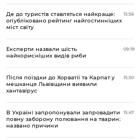
Де до туристів ставляться найкраще:
15:56
опубліковано рейтинг найгостинніших
міст світу
Експерти назвали шість
09:19
найкорисніших видів риби
Після поїздки до Хорватії та Карпат у
15:50
мешканця Львівщини виявили
хантавірус
В Україні запропонували запровадити
15:47
повну заборону полювання на тварин:
названо причини