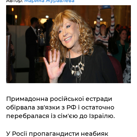
Автор:
Марина Журавлева
Примадонна російської естради
обірвала зв'язки з РФ і остаточно
перебралася із сім'єю до Ізраїлю.
У Росії пропагандисти неабияк