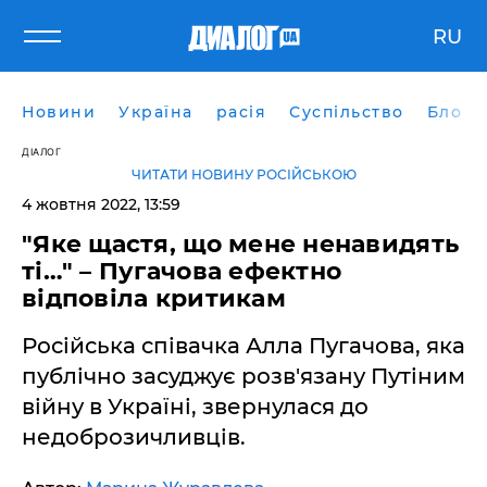
RU
Новини
Україна
расія
Суспільство
Блоги
ДІАЛОГ
ЧИТАТИ НОВИНУ РОСІЙСЬКОЮ
4 жовтня 2022, 13:59
"Яке щастя, що мене ненавидять
ті…" – Пугачова ефектно
відповіла критикам
Російська співачка Алла Пугачова, яка
публічно засуджує розв'язану Путіним
війну в Україні, звернулася до
недоброзичливців.