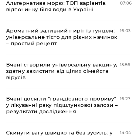
Альтернатива морю: ТОП варіантів
07:06
відпочинку біля води в Україні
Ароматний заливний пиріг із тунцем:
16:03
універсальне тісто для різних начинок
– простий рецепт
Вчені створили універсальну вакцину,
15:56
здатну захистити від цілих сімейств
вірусів
Вчені досягли "грандіозного прориву"
16:27
у лікуванні раку підшлункової залози –
результати дослідження
Скинути вагу швидко та без зусиль: у
14:04