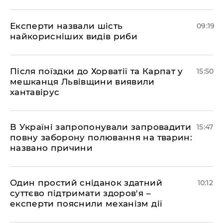
Експерти назвали шість
09:19
найкорисніших видів риби
Після поїздки до Хорватії та Карпат у
15:50
мешканця Львівщини виявили
хантавірус
В Україні запропонували запровадити
15:47
повну заборону полювання на тварин:
названо причини
Один простий сніданок здатний
10:12
суттєво підтримати здоров'я –
експерти пояснили механізм дії