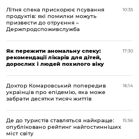
Літня спека прискорює псування
10:35
продуктів: які помилки можуть
призвести до отруєння –
Держпродспоживслужба
Як пережити аномальну спеку:
17:30
рекомендації лікарів для дітей,
дорослих і людей похилого віку
Доктор Комаровський попередив
16:14
українців про епідемію, яка може
забрати десятки тисяч життів
Де до туристів ставляться найкраще:
15:56
опубліковано рейтинг найгостинніших
міст світу