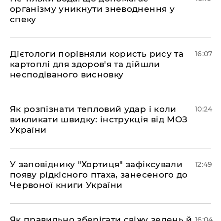
організму уникнути зневоднення у
спеку
Дієтологи порівняли користь рису та
16:07
картоплі для здоров'я та дійшли
несподіваного висновку
Як розпізнати тепловий удар і коли
10:24
викликати швидку: інструкція від МОЗ
України
У заповіднику "Хортиця" зафіксували
12:49
появу рідкісного птаха, занесеного до
Червоної книги України
Як правильно зберігати свіжу зелень й
16:04