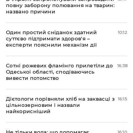
повну заборону полювання на тварин:
названо причини
Один простий сніданок здатний
10:12
суттєво підтримати здоров'я –
експерти пояснили механізм дії
Сотні рожевих фламінго прилетіли до
16:38
Одеської області, сподіваючись
вивести потомство
Дієтологи порівняли хліб на заквасці з
16:15
цільнозерновим і назвали
найкорисніший
Не тільки вода: що допомагає
16:10