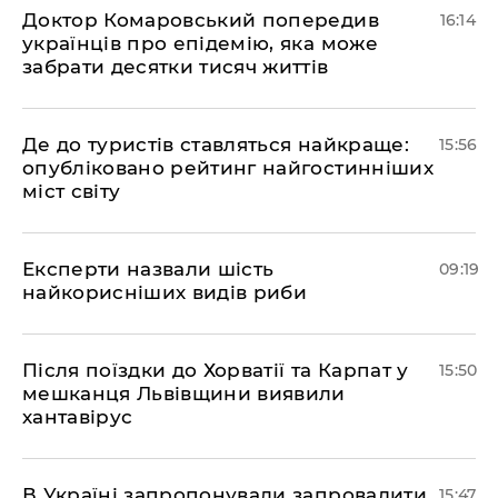
Доктор Комаровський попередив
16:14
українців про епідемію, яка може
забрати десятки тисяч життів
Де до туристів ставляться найкраще:
15:56
опубліковано рейтинг найгостинніших
міст світу
Експерти назвали шість
09:19
найкорисніших видів риби
Після поїздки до Хорватії та Карпат у
15:50
мешканця Львівщини виявили
хантавірус
В Україні запропонували запровадити
15:47