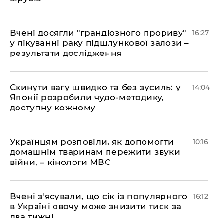
Вчені досягли "грандіозного прориву"
16:27
у лікуванні раку підшлункової залози –
результати дослідження
Скинути вагу швидко та без зусиль: у
14:04
Японії розробили чудо-методику,
доступну кожному
Українцям розповіли, як допомогти
10:16
домашнім тваринам пережити звуки
війни, – кінологи МВС
Вчені з'ясували, що сік із популярного
16:12
в Україні овочу може знизити тиск за
два тижні