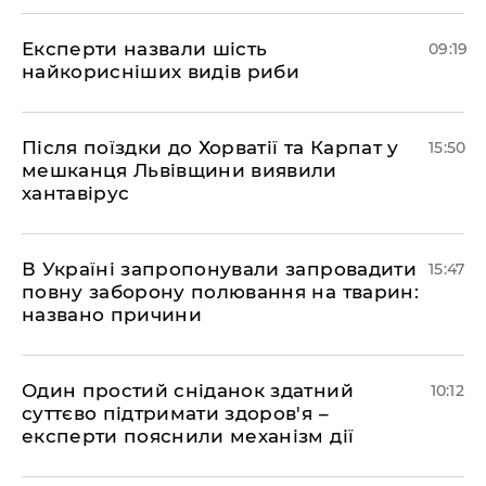
Експерти назвали шість
09:19
найкорисніших видів риби
Після поїздки до Хорватії та Карпат у
15:50
мешканця Львівщини виявили
хантавірус
В Україні запропонували запровадити
15:47
повну заборону полювання на тварин:
названо причини
Один простий сніданок здатний
10:12
суттєво підтримати здоров'я –
експерти пояснили механізм дії