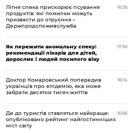
Літня спека прискорює псування
10:35
продуктів: які помилки можуть
призвести до отруєння –
Держпродспоживслужба
Як пережити аномальну спеку:
17:30
рекомендації лікарів для дітей,
дорослих і людей похилого віку
Доктор Комаровський попередив
16:14
українців про епідемію, яка може
забрати десятки тисяч життів
Де до туристів ставляться найкраще:
15:56
опубліковано рейтинг найгостинніших
міст світу