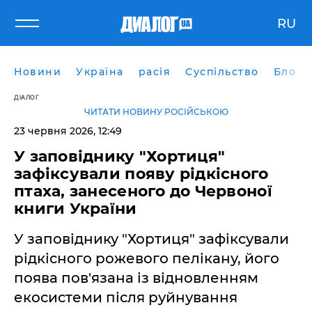
RU
Новини
Україна
расія
Суспільство
Блоги
ДІАЛОГ
ЧИТАТИ НОВИНУ РОСІЙСЬКОЮ
23 червня 2026, 12:49
У заповіднику "Хортиця"
зафіксували появу рідкісного
птаха, занесеного до Червоної
книги України
У заповіднику "Хортиця" зафіксували
рідкісного рожевого пелікану, його
поява пов'язана із відновленням
екосистеми після руйнування