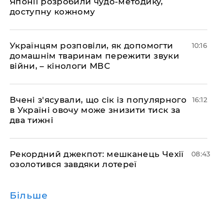
Японії розробили чудо-методику,
доступну кожному
Українцям розповіли, як допомогти
10:16
домашнім тваринам пережити звуки
війни, – кінологи МВС
Вчені з'ясували, що сік із популярного
16:12
в Україні овочу може знизити тиск за
два тижні
Рекордний джекпот: мешканець Чехії
08:43
озолотився завдяки лотереї
Більше