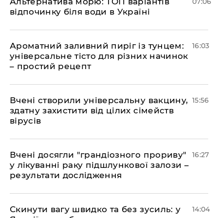
Альтернатива морю: ТОП варіантів
07:06
відпочинку біля води в Україні
Ароматний заливний пиріг із тунцем:
16:03
універсальне тісто для різних начинок
– простий рецепт
Вчені створили універсальну вакцину,
15:56
здатну захистити від цілих сімейств
вірусів
Вчені досягли "грандіозного прориву"
16:27
у лікуванні раку підшлункової залози –
результати дослідження
Скинути вагу швидко та без зусиль: у
14:04