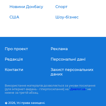
Новини Донбасу
Спорт
США
Шоу-бізнес
Про проект
Реклама
Редакція
Персональні дані
Контакти
Захист персональних
даних
Використання матеріалів дозволяється за умови посилання
(для інтернет-видань - гіперпосилання) на "
Диалог.ua
" не
нижче за третій абзац.
� 2026,
Усі права захищені.