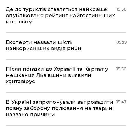
Де до туристів ставляться найкраще:
15:56
опубліковано рейтинг найгостинніших
міст світу
Експерти назвали шість
09:19
найкорисніших видів риби
Після поїздки до Хорватії та Карпат у
15:50
мешканця Львівщини виявили
хантавірус
В Україні запропонували запровадити
15:47
повну заборону полювання на тварин:
названо причини