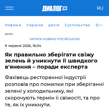
RU
Новини
Україна
расія
Суспільство
Блоги
ДІАЛОГ
ЧИТАТИ НОВИНУ РОСІЙСЬКОЮ
9 червня 2026, 16:04
Як правильно зберігати свіжу
зелень й уникнути її швидкого
в'янення – поради експерта
Фахівець ресторанної індустрії
розповів про помилки при зберіганні
зелені у холодильнику, які
скорочують термін її свіжості, та про
те, як їх уникнути.