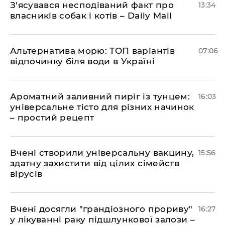
З'ясувався несподіваний факт про
13:34
власників собак і котів – Daily Mail
Альтернатива морю: ТОП варіантів
07:06
відпочинку біля води в Україні
Ароматний заливний пиріг із тунцем:
16:03
універсальне тісто для різних начинок
– простий рецепт
Вчені створили універсальну вакцину,
15:56
здатну захистити від цілих сімейств
вірусів
Вчені досягли "грандіозного прориву"
16:27
у лікуванні раку підшлункової залози –