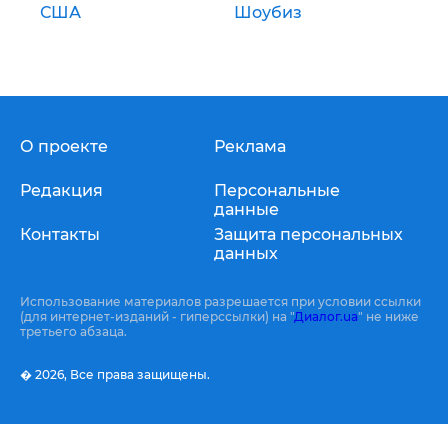
США
Шоубиз
О проекте
Реклама
Редакция
Персональные
данные
Контакты
Защита персональных
данных
Использование материалов разрешается при условии ссылки
(для интернет-изданий - гиперссылки) на "
Диалог.ua
" не ниже
третьего абзаца.
� 2026,
Все права защищены.