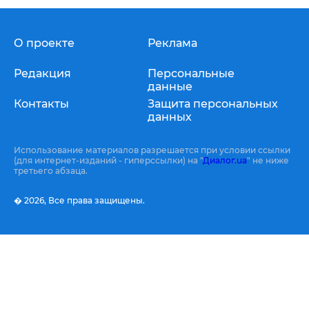
О проекте
Реклама
Редакция
Персональные
данные
Контакты
Защита персональных
данных
Использование материалов разрешается при условии ссылки
(для интернет-изданий - гиперссылки) на "
Диалог.ua
" не ниже
третьего абзаца.
� 2026,
Все права защищены.