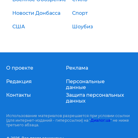
Новости Донбасса
Спорт
США
Шоубиз
О проекте
Реклама
Редакция
Персональные
данные
Контакты
Защита персональных
данных
Использование материалов разрешается при условии ссылки
(для интернет-изданий - гиперссылки) на "
Диалог.ua
" не ниже
третьего абзаца.