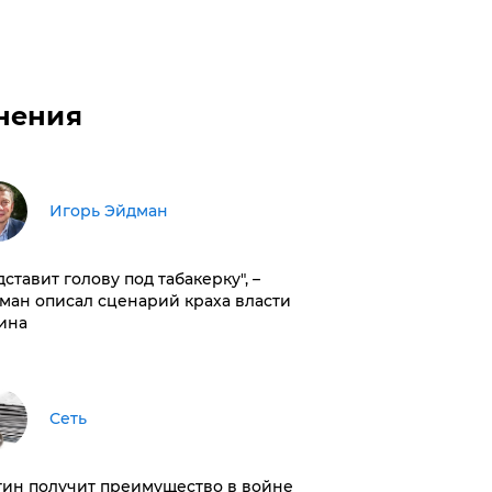
нения
Игорь Эйдман
дставит голову под табакерку", –
ман описал сценарий краха власти
ина
Сеть
тин получит преимущество в войне