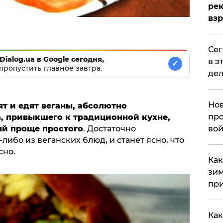
рек
вз
​Се
Dialog.ua в Google сегодня,
в э
✓
пропустить главное завтра.
дел
Нов
ят и едят веганы, абсолютно
про
, привыкшего к традиционной кухне,
ый проще простого
. Достаточно
вой
либо из веганских блюд, и станет ясно, что
сно.
​Ка
зим
при
Как