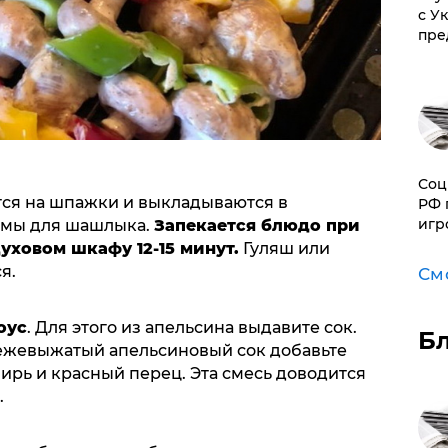
с У
пре
Соц
ся на шпажки и выкладываются в
РФ 
игр
рмы для шашлыка.
Запекается блюдо при
уховом шкафу 12-15 минут.
Гуляш или
я.
См
оус
. Для этого из апельсина выдавите сок.
Б
вежевыжатый апельсиновый сок добавьте
бирь и красный перец. Эта смесь доводится
.