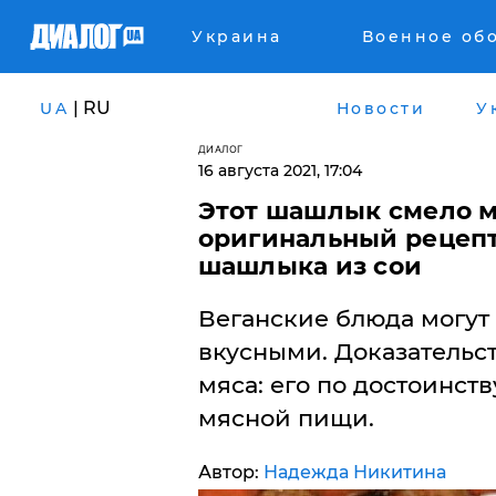
Украина
Военное об
| RU
UA
Новости
У
ДИАЛОГ
16 августа 2021, 17:04
Этот шашлык смело мо
оригинальный рецепт
шашлыка из сои
Веганские блюда могут 
вкусными. Доказательст
мяса: его по достоинству
мясной пищи.
Автор:
Надежда Никитина