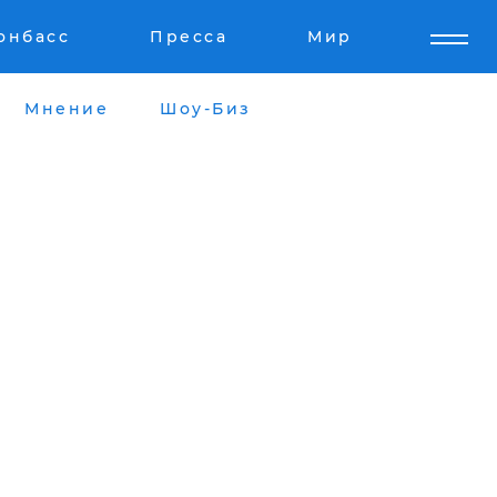
онбасс
Пресса
Мир
Мнение
Шоу-Биз