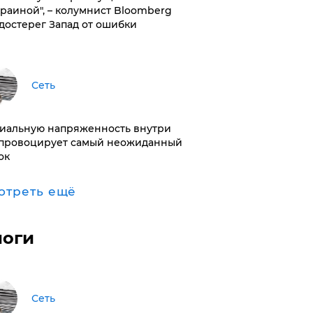
краиной", – колумнист Bloomberg
достерег Запад от ошибки
Сеть
иальную напряженность внутри
провоцирует самый неожиданный
ок
отреть ещё
логи
Сеть