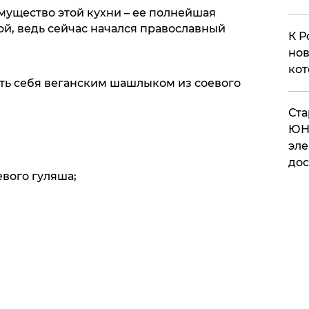
ущество этой кухни – ее полнейшая
ой, ведь сейчас начался православный
К Р
нов
кот
ть себя веганским шашлыком из соевого
​Ст
ЮН
эле
дос
евого гуляша;