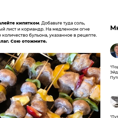
алейте кипятком
. Добавьте туда соль,
М
ый лист и кориандр. На медленном огне
 количество бульона, указанное в рецепте.
лаг. Сою отожмите.
​"По
Эйд
Пут
"Пу