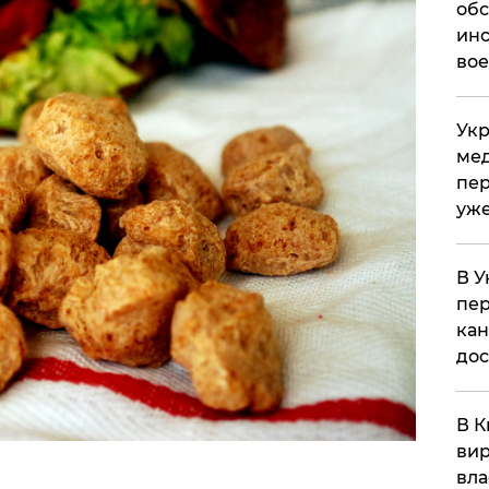
обс
инс
вое
Укр
мед
пер
уже
В У
пер
кан
до
В К
вир
вла