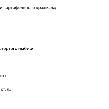
и картофельного крахмала;
отертого имбиря;
ех;
т. л.;