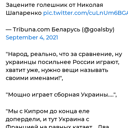
Зацените голешник от Николая
Шапаренко
pic.twitter.com/cuLnUm6BG
— Tribuna.com Беларусь (@goalsby)
September 4, 2021
"Народ, реально, что за сравнение, ну
украинцы посильнее России играют,
хватит уже, нужно вещи называть
своими именами!",
"Мощно играет сборная Украины....",
"Мы с Кипром до конца еле
допердели, и тут Украина с
Францией на равных катает... Два