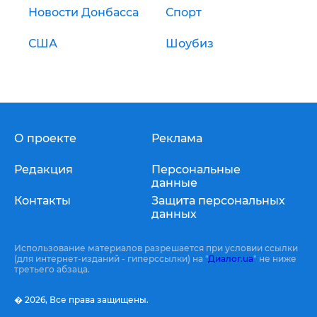
Новости Донбасса
Спорт
США
Шоубиз
О проекте
Реклама
Редакция
Персональные
данные
Контакты
Защита персональных
данных
Использование материалов разрешается при условии ссылки
(для интернет-изданий - гиперссылки) на "
Диалог.ua
" не ниже
третьего абзаца.
� 2026,
Все права защищены.