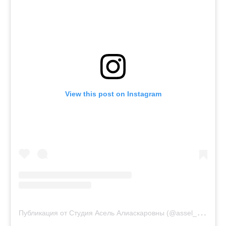
View this post on Instagram
П
убликация от Студия Асель Алиаскаровны (@assel_aliaskarovna)