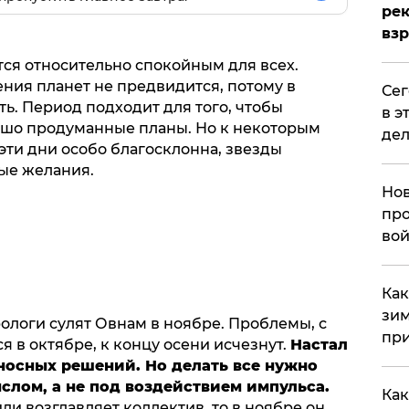
рек
вз
ся относительно спокойным для всех.
ния планет не предвидится, потому в
​Се
ь. Период подходит для того, чтобы
в э
ошо продуманные планы. Но к некоторым
дел
 эти дни особо благосклонна, звезды
ные желания.
Нов
про
вой
​Ка
зим
ологи сулят Овнам в ноябре. Проблемы, с
при
 в октябре, к концу осени исчезнут.
Настал
носных решений. Но делать все нужно
слом, а не под воздействием импульса.
Как
и возглавляет коллектив, то в ноябре он