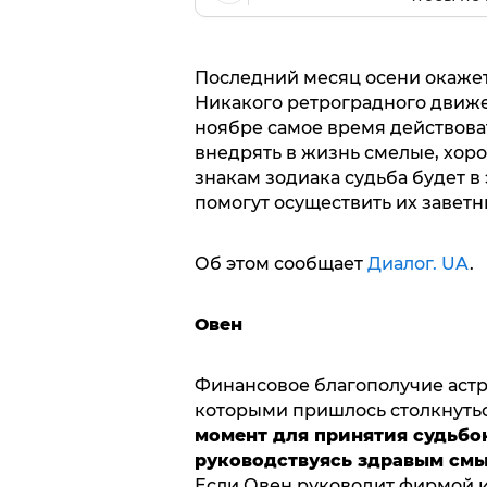
Последний месяц осени окажет
Никакого ретроградного движе
ноябре самое время действоват
внедрять в жизнь смелые, хор
знакам зодиака судьба будет в
помогут осуществить их завет
Об этом сообщает
Диалог. UA
.
Овен
Финансовое благополучие астр
которыми пришлось столкнуться
момент для принятия судьбо
руководствуясь здравым смы
Если Овен руководит фирмой ил