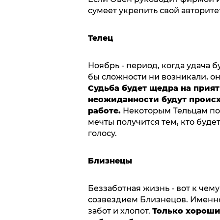
сумеет укрепить свой авторитет
Телец
Ноябрь - период, когда удача б
бы сложности ни возникали, он
Судьба будет щедра на прия
неожиданности будут происхо
работе.
Некоторым Тельцам пов
мечты получится тем, кто буде
голосу.
Близнецы
Беззаботная жизнь - вот к че
созвездием Близнецов. Именно 
забот и хлопот.
Только хороши