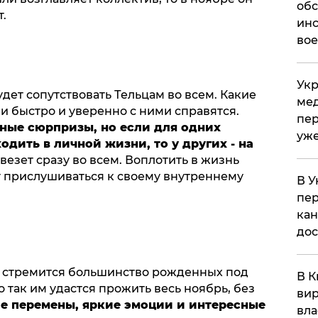
обс
.
инс
вое
Укр
удет сопутствовать Тельцам во всем. Какие
мед
и быстро и уверенно с ними справятся.
пер
тные сюрпризы, но если для одних
уже
дить в личной жизни, то у других - на
езет сразу во всем. Воплотить в жизнь
т прислушиваться к своему внутреннему
В У
пер
кан
до
му стремится большинство рожденных под
В К
так им удастся прожить весь ноябрь, без
вир
е перемены, яркие эмоции и интересные
вла