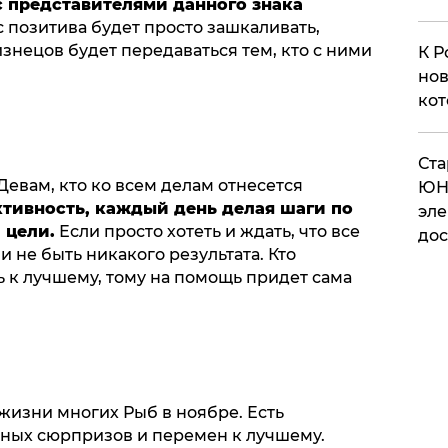
с представителями данного знака
 позитива будет просто зашкаливать,
знецов будет передаваться тем, кто с ними
К Р
нов
кот
​Ст
Девам, кто ко всем делам отнесется
ЮН
тивность, каждый день делая шаги по
эле
 цели.
Если просто хотеть и ждать, что все
дос
и не быть никакого результата. Кто
 к лучшему, тому на помощь придет сама
жизни многих Рыб в ноябре. Есть
тных сюрпризов и перемен к лучшему.