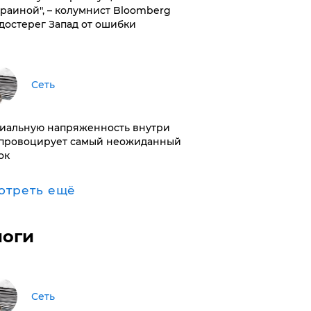
краиной", – колумнист Bloomberg
достерег Запад от ошибки
Сеть
иальную напряженность внутри
провоцирует самый неожиданный
ок
отреть ещё
логи
Сеть