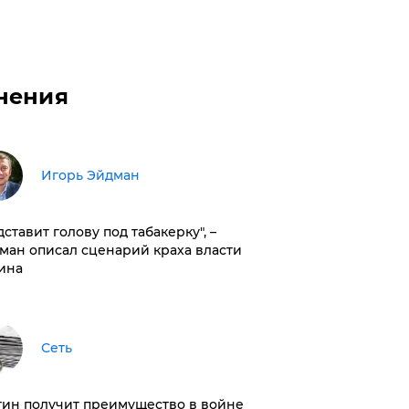
нения
Игорь Эйдман
дставит голову под табакерку", –
ман описал сценарий краха власти
ина
Сеть
тин получит преимущество в войне