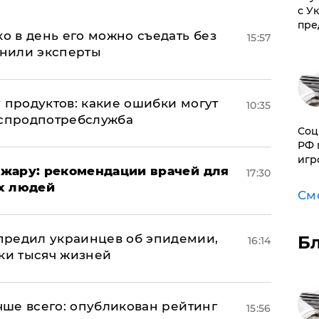
с У
пре
ко в день его можно съедать без
15:57
снили эксперты
 продуктов: какие ошибки могут
10:35
оспродпотребслужба
Соц
РФ 
игр
жару: рекомендации врачей для
17:30
х людей
См
предил украинцев об эпидемии,
Б
16:14
тки тысяч жизней
учше всего: опубликован рейтинг
15:56