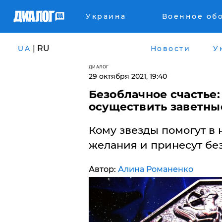
Украина
Военное об
| RU
UA
Новости
У
ДИАЛОГ
29 октября 2021, 19:40
Безоблачное счастье:
осуществить заветны
Кому звезды помогут в 
желания и принесут без
Автор:
Алина Романенко