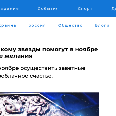
озрение
События
Спорт
Д
краина
россия
Общество
Блоги
 кому звезды помогут в ноябре
е желания
ноябре осуществить заветные
облачное счастье.