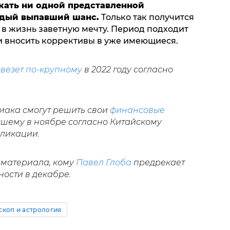
кать ни одной представленной
ждый выпавший шанс.
Только так получится
 в жизнь заветную мечту. Период подходит
 и вносить коррективы в уже имеющиеся.
везет по-крупному
в 2022 году согласно
одиака смогут решить свои
финансовые
учшему в ноябре согласно Китайскому
бликации.
 материала, кому
Павел Глоба
предрекает
ости в декабре.
скоп и астрология