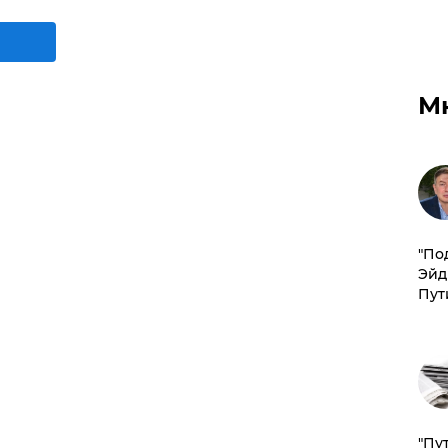
М
​"По
Эйд
Пут
"Пу