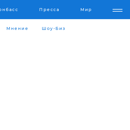
онбасс
Пресса
Мир
Мнение
Шоу-Биз