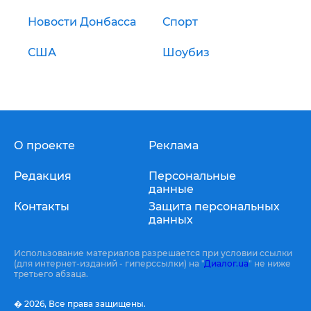
Новости Донбасса
Спорт
США
Шоубиз
О проекте
Реклама
Редакция
Персональные
данные
Контакты
Защита персональных
данных
Использование материалов разрешается при условии ссылки
(для интернет-изданий - гиперссылки) на "
Диалог.ua
" не ниже
третьего абзаца.
� 2026,
Все права защищены.