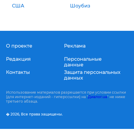
США
Шоубиз
О проекте
Реклама
Редакция
Персональные
данные
Контакты
Защита персональных
данных
Использование материалов разрешается при условии ссылки
(для интернет-изданий - гиперссылки) на "
Диалог.ua
" не ниже
третьего абзаца.
� 2026,
Все права защищены.