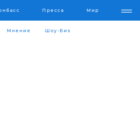
онбасс
Пресса
Мир
Мнение
Шоу-Биз