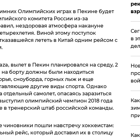
рек
 зимних Олимпийских играх в Пекине будет
вз
пийского комитета России из-за
авил, нездоровая атмосфера накануне
​Се
етырехлетия. Виной этому поступок
в э
тказавшейся лететь в Китай одним рейсом с
дел
и.
za, вылет в Пекин планировался на среду, 2
Нов
и на борту должны были находиться
про
рья, сноуборда, горных лыж и еще
вой
тавляющие другие виды спорта. Однако
 отдельный самолет, опасаясь заразиться
​Ка
выступил олимпийский чемпион 2018 года
е в тренерский штаб российской команды.
зим
при
е чиновники пошли навстречу хоккеистам:
ьный рейс, который доставил их в столицу
Как