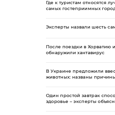
Где к туристам относятся л
самых гостеприимных горо
Эксперты назвали шесть са
После поездки в Хорватию 
обнаружили хантавирус
В Украине предложили ввес
животных: названы причин
Один простой завтрак спос
здоровье – эксперты объяс