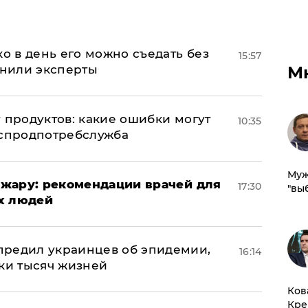
ко в день его можно съедать без
15:57
снили эксперты
М
 продуктов: какие ошибки могут
10:35
оспродпотребслужба
Муж
жару: рекомендации врачей для
17:30
"вы
х людей
предил украинцев об эпидемии,
16:14
тки тысяч жизней
Ков
Кре