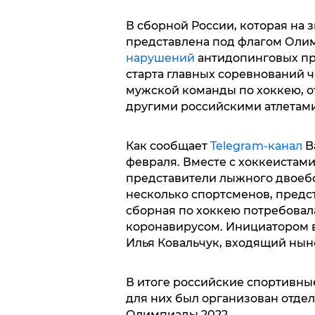
В сборной России, которая на
представлена под флагом Олим
нарушений
антидопинговых пр
старта главных соревнований ч
мужской команды по хоккею, о
другими российскими атлетам
Как сообщает
Telegram-канал
Ba
февраля. Вместе с хоккеистам
представители лыжного двоебо
несколько спортсменов, предс
сборная по хоккею потребовала
коронавирусом. Инициатором 
Илья Ковальчук, входящий нын
В итоге российские спортивны
для них был организован отдел
Олимпиады 2022.