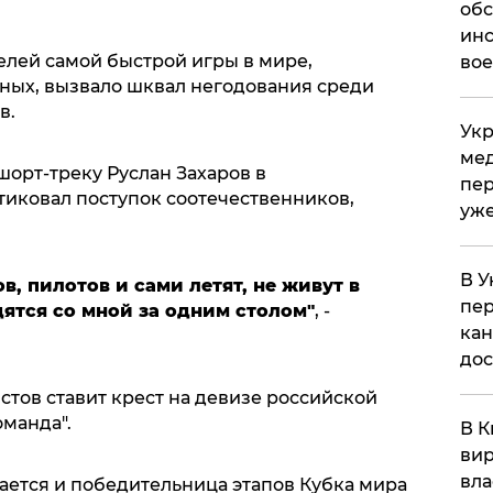
обс
инс
лей самой быстрой игры в мире,
вое
ных, вызвало шквал негодования среди
в.
Укр
мед
орт-треку Руслан Захаров в
пер
иковал поступок соотечественников,
уже
В У
в, пилотов и сами летят, не живут в
пер
ятся со мной за одним столом"
, -
кан
до
стов ставит крест на девизе российской
оманда".
В К
вир
вла
ется и победительница этапов Кубка мира