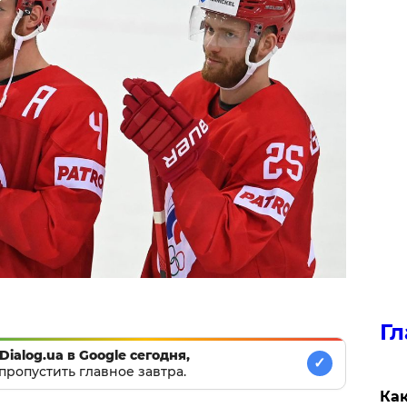
Гл
Dialog.ua в Google сегодня,
✓
пропустить главное завтра.
Как