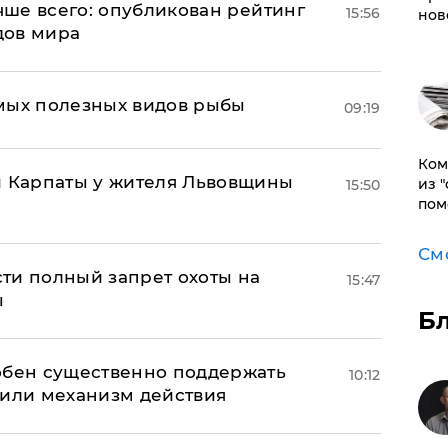
учше всего: опубликован рейтинг
15:56
нов
дов мира
мых полезных видов рыбы
09:19
Ком
и Карпаты у жителя Львовщины
из 
15:50
пом
См
ти полный запрет охоты на
15:47
ы
Б
обен существенно поддержать
10:12
нили механизм действия