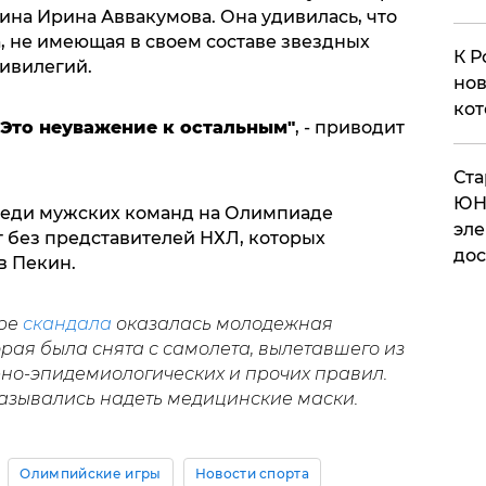
ина Ирина Аввакумова. Она удивилась, что
, не имеющая в своем составе звездных
К Р
ривилегий.
нов
кот
 Это неуважение к остальным"
, - приводит
​Ст
ЮН
реди мужских команд на Олимпиаде
эле
т без представителей НХЛ, которых
дос
 в Пекин.
тре
скандала
оказалась молодежная
орая была снята с самолета, вылетавшего из
но-эпидемиологических и прочих правил.
казывались надеть медицинские маски.
Олимпийские игры
Новости спорта