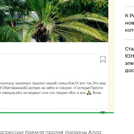
К Р
нов
кот
​Ст
ЮН
эле
дос
 агрессии Кремля против Украины Алла