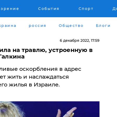
озрение
События
Спорт
Д
краина
россия
Общество
Блоги
6 декабря 2022, 17:59
ила на травлю, устроенную в
Галкина
ливые оскорбления в адрес
ет жить и наслаждаться
го жилья в Израиле.