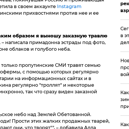
рек
етила в своем аккаунте
Instagram
вз
тинскими прихвостнями против нее и ее
​Се
в э
аким образом я выношу заказную травлю
дел
, – написала примадонна эстрады под фото,
не облаков и голубого неба.
Нов
не только пропутинские СМИ травят семью
про
тофермы, с помощью которых регулярно
вой
арии на информационных сайтах и в
лкина регулярно "троллят" и некоторые
инхронно, так что сразу виден заказной
​Ка
зим
при
рьское небо над Землей Обетованной.
поди! Прости этих жалких продажных тварей,
Как
ают они, что творят"", – добавила Алла