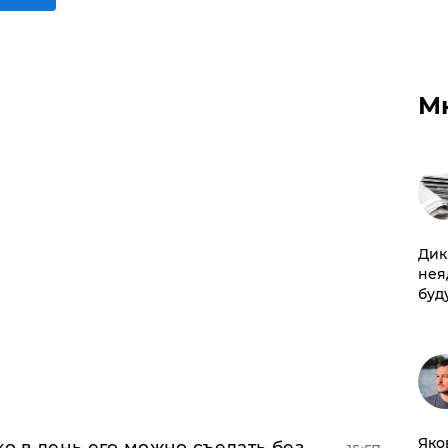
М
Дик
нея
буд
Яко
ко в день его можно съедать без