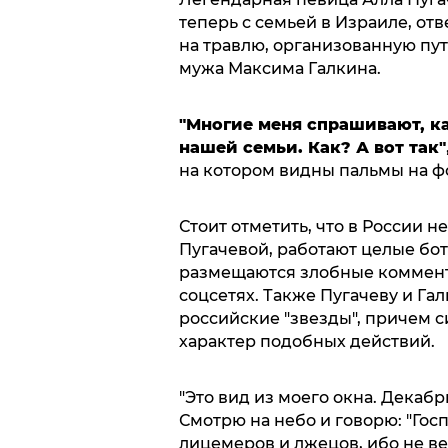
теперь с семьей в Израиле, отв
на травлю, организованную пу
мужа Максима Галкина.
"Многие меня спрашивают, к
нашей семьи. Как? А вот так"
на котором видны пальмы на фо
Стоит отметить, что в России 
Пугачевой, работают целые бо
размещаются злобные коммент
соцсетях. Также Пугачеву и Га
российские "звезды", причем с
характер подобных действий.
"Это вид из моего окна. Декаб
Смотрю на небо и говорю: "Гос
лицемеров и лжецов, ибо не вед