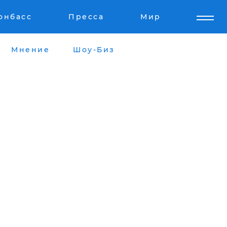
онбасс
Пресса
Мир
Мнение
Шоу-Биз