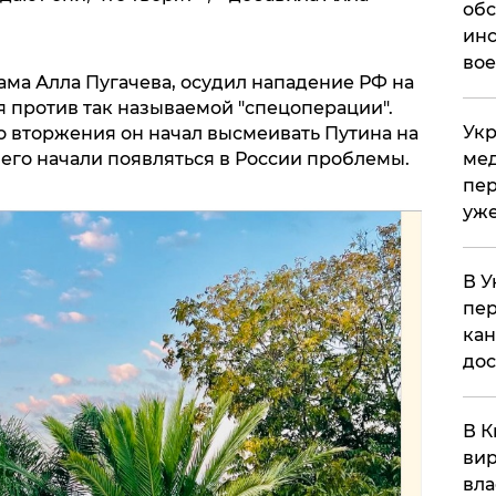
обс
инс
вое
сама Алла Пугачева, осудил нападение РФ на
я против так называемой "спецоперации".
Укр
о вторжения он начал высмеивать Путина на
мед
 него начали появляться в России проблемы.
пер
уже
В У
пер
кан
до
В К
вир
вла