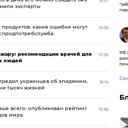
15:57
"за
снили эксперты
гов
 продуктов: какие ошибки могут
10:35
оспродпотребслужба
РФ 
жару: рекомендации врачей для
17:30
раз
х людей
поч
См
предил украинцев об эпидемии,
16:14
тки тысяч жизней
Б
учше всего: опубликован рейтинг
15:56
дов мира