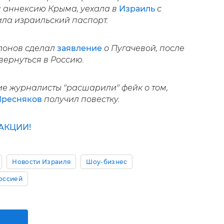
 аннексию Крыма, уехала в
Израиль
с
ила израильский паспорт.
лонов сделал
заявление
о Пугачевой, после
вернуться в Россию.
ие журналисты "расшарили" фейк о том,
Пресняков
получил повестку.
АКЦИИ!
Новости Израиля
Шоу-бизнес
оссией