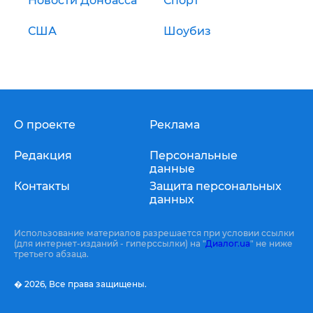
Новости Донбасса
Спорт
США
Шоубиз
О проекте
Реклама
Редакция
Персональные
данные
Контакты
Защита персональных
данных
Использование материалов разрешается при условии ссылки
(для интернет-изданий - гиперссылки) на "
Диалог.ua
" не ниже
третьего абзаца.
� 2026,
Все права защищены.