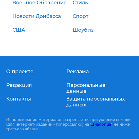
Военное Обозрение
Стиль
Новости Донбасса
Спорт
США
Шоубиз
О проекте
Реклама
Редакция
Персональные
данные
Контакты
Защита персональных
данных
Использование материалов разрешается при условии ссылки
(для интернет-изданий - гиперссылки) на "
Диалог.ua
" не ниже
третьего абзаца.