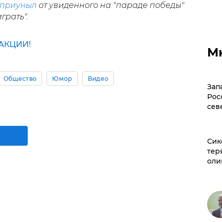
приуныл
от увиденного на "параде победы"
грать".
АКЦИИ!
М
Общество
Юмор
Видео
Зап
Рос
сев
Сик
тер
оли