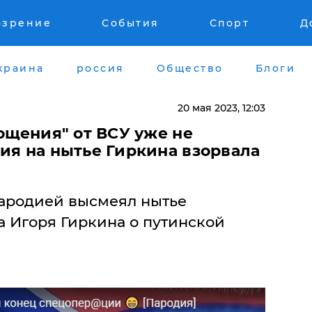
озрение
События
Спорт
Д
краина
россия
Общество
Блоги
20 мая 2023, 12:03
гощения" от ВСУ уже не
ия на нытье Гиркина взорвала
ародией высмеял нытье
а Игоря Гиркина о путинской