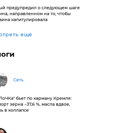
ый предупредил о следующем шаге
ина, направленном на то, чтобы
аина капитулировала
отреть ещё
логи
Сеть
оЛоЧКа" бьет по карману Кремля:
орт зерна −37,6 %, масла вдвое,
ль в коллапсе