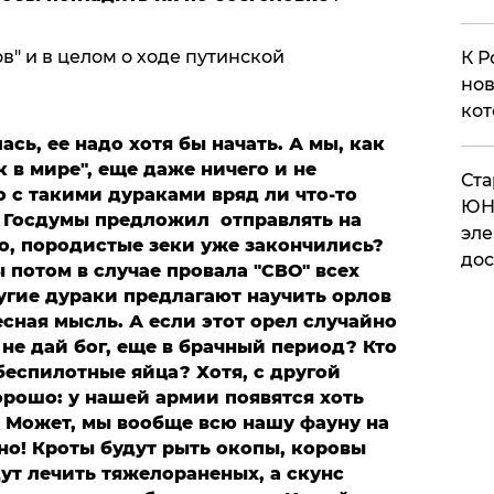
в" и в целом о ходе путинской
К Р
нов
кот
ась, ее надо хотя бы начать. А мы, как
 в мире", еще даже ничего и не
​Ст
о с такими дураками вряд ли что-то
ЮН
з Госдумы предложил отправлять на
эле
о, породистые зеки уже закончились?
дос
 потом в случае провала "СВО" всех
угие дураки предлагают научить орлов
сная мысль. А если этот орел случайно
 не дай бог, еще в брачный период? Кто
беспилотные яйца? Хотя, с другой
орошо: у нашей армии появятся хоть
? Может, мы вообще всю нашу фауну на
но! Кроты будут рыть окопы, коровы
ут лечить тяжелораненых, а скунс