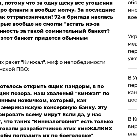
обс
, потому что за одну щеку все угощения
инс
ро фланги я вообще молчу. За последние
ак оттрапезничали! 72-я бригада наелась
вое
рые вообще не смогли "встать из-за
венность за такой сомнительный банкет?
Укр
 этот банкет придется обычным
мед
пер
уже
их ракет "Кинжал", миф о непобедимости
нской ПВО:
В У
пер
отелось открыть ящик Пандоры, в по
кан
щик позора. Наш хваленый "Кинжал" по
до
инным ножичком, который, как
ь американскую консервную банку. Эту
ировать всему миру? Если да, у нас
В К
, что таких "Кинжалоговнет" есть только
вир
рестовали разработчиков этих кинЖАЛКИХ
вла
тобы погладить их по боеголовке
".