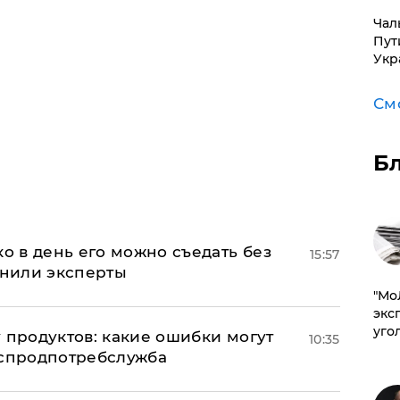
Чал
Пут
Укр
См
Б
ко в день его можно съедать без
15:57
снили эксперты
​"М
эксп
уго
 продуктов: какие ошибки могут
10:35
оспродпотребслужба