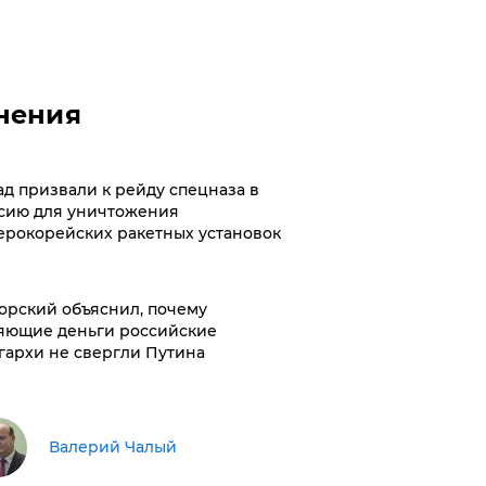
нения
ад призвали к рейду спецназа в
сию для уничтожения
ерокорейских ракетных установок
орский объяснил, почему
яющие деньги российские
гархи не свергли Путина
Валерий Чалый