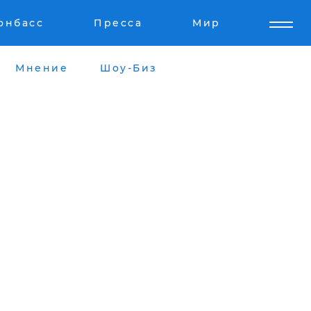
онбасс
Пресса
Мир
Мнение
Шоу-Биз