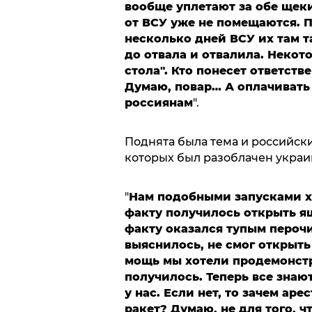
вообще уплетают за обе щеки
от ВСУ уже не помещаются. П
несколько дней ВСУ их там т
до отвала и отвалила. Некото
стола". Кто понесет ответст
Думаю, повар… А оплачивать
россиянам
".
Поднята была тема и российск
которых был разоблачен украи
"
Нам подобными запусками х
факту получилось открыть я
факту оказался тупым пероч
выяснилось, не смог открыт
мощь мы хотели продемонстр
получилось. Теперь все знают
у нас. Если нет, то зачем а
ракет? Думаю, не для того, ч