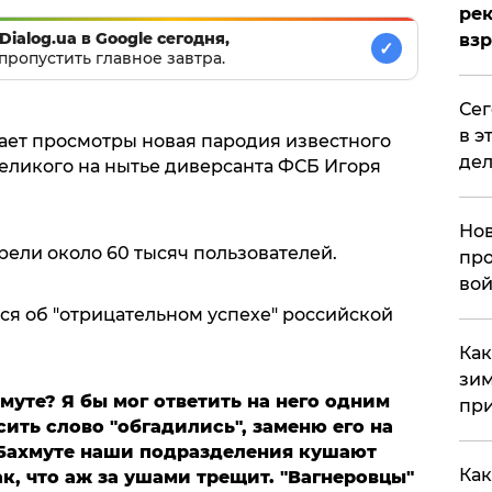
рек
Dialog.ua в Google сегодня,
вз
✓
пропустить главное завтра.
​Се
в э
ает просмотры новая пародия известного
дел
ликого на нытье диверсанта ФСБ Игоря
Нов
рели около 60 тысяч пользователей.
про
вой
ся об "отрицательном успехе" российской
​Ка
зим
муте? Я бы мог ответить на него одним
при
сить слово "обгадились", заменю его на
в Бахмуте наши подразделения кушают
Как
ак, что аж за ушами трещит. "Вагнеровцы"