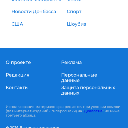
Новости Донбасса
Спорт
США
Шоубиз
О проекте
Реклама
Редакция
Персональные
данные
Контакты
Защита персональных
данных
Использование материалов разрешается при условии ссылки
(для интернет-изданий - гиперссылки) на "
Диалог.ua
" не ниже
третьего абзаца.
� 2026,
Все права защищены.