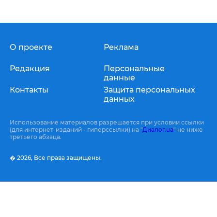
О проекте
Реклама
Редакция
Персональные
данные
Контакты
Защита персональных
данных
Использование материалов разрешается при условии ссылки
(для интернет-изданий - гиперссылки) на "
Диалог.ua
" не ниже
третьего абзаца.
� 2026,
Все права защищены.