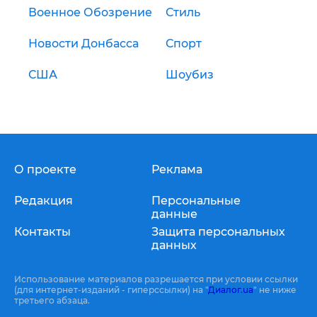
Военное Обозрение
Стиль
Новости Донбасса
Спорт
США
Шоубиз
О проекте
Реклама
Редакция
Персональные
данные
Контакты
Защита персональных
данных
Использование материалов разрешается при условии ссылки
(для интернет-изданий - гиперссылки) на "
Диалог.ua
" не ниже
третьего абзаца.