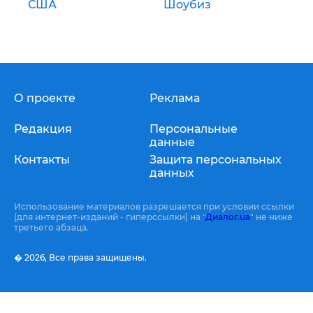
США
Шоубиз
О проекте
Реклама
Редакция
Персональные
данные
Контакты
Защита персональных
данных
Использование материалов разрешается при условии ссылки
(для интернет-изданий - гиперссылки) на "
Диалог.ua
" не ниже
третьего абзаца.
� 2026,
Все права защищены.