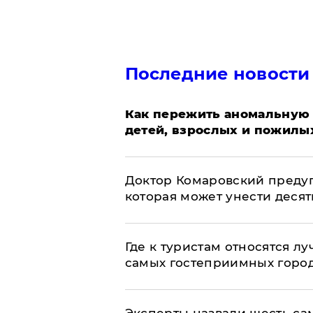
Последние новости
Как пережить аномальную 
детей, взрослых и пожилы
Доктор Комаровский преду
которая может унести деся
Где к туристам относятся л
самых гостеприимных горо
Эксперты назвали шесть са