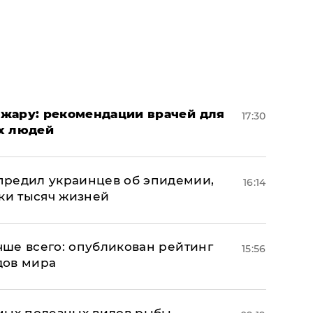
жару: рекомендации врачей для
17:30
х людей
предил украинцев об эпидемии,
16:14
тки тысяч жизней
учше всего: опубликован рейтинг
15:56
дов мира
мых полезных видов рыбы