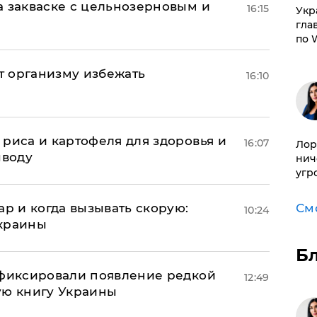
а закваске с цельнозерновым и
16:15
​Ук
гла
по 
ет организму избежать
16:10
риса и картофеля для здоровья и
16:07
Лор
ыводу
нич
угр
ар и когда вызывать скорую:
См
10:24
Украины
Б
афиксировали появление редкой
12:49
ую книгу Украины