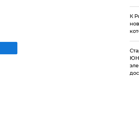
К Р
нов
кот
​Ст
ЮН
эле
дос