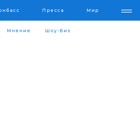
онбасс
Пресса
Мир
Мнение
Шоу-Биз