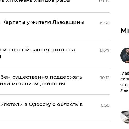
09:19
и Карпаты у жителя Львовщины
15:50
М
ти полный запрет охоты на
15:47
ы
Гла
обен существенно поддержать
10:12
сил
нили механизм действия
что
Лев
илетели в Одесскую область в
16:38