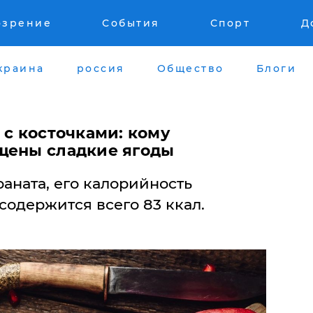
озрение
События
Спорт
Д
краина
россия
Общество
Блоги
 с косточками: кому
щены сладкие ягоды
раната, его калорийность
 содержится всего 83 ккал.