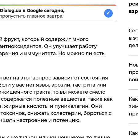
рек
Dialog.ua в Google сегодня,
вз
✓
пропустить главное завтра.
​Се
в э
ый фрукт, который содержит много
дел
антиоксидантов. Он улучшает работу
арения и иммунитета. Но можно ли есть
Нов
про
твет на этот вопрос зависит от состояния
вой
ли у вас нет язвы, эрозии, гастрита или
-кишечного тракта, то вы можете смело
х содержатся полезные вещества, такие как
​Ка
а, жирные кислоты и пуникалагин. Они
зим
токсинов, снижать холестерин, бороться с
при
чшать настроение и потенцию.
Как
емы с желудком или кишечником, то лучше