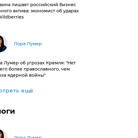
раина лишает российский бизнес
вного актива: экономист об ударах
Wildberries
​Лора Лумер
а Лумер об угрозах Кремля: "Нет
его более православного, чем
оза ядерной войны"
отреть ещё
логи
​Лора Лумер