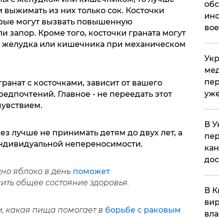
обс
и выжимать из них только сок. Косточки
инс
орые могут вызвать повышенную
вое
ли запор. Кроме того, косточки граната могут
у желудка или кишечника при механическом
Укр
мед
пер
ранат с косточками, зависит от вашего
уже
едпочтений. Главное - не переедать этот
чувствием.
В У
без лучше не принимать детям до двух лет, а
пер
индивидуальной непереносимости.
кан
до
но яблоко в день
поможет
ить общее состояние здоровья.
В К
вир
и, какая пища помогает в
борьбе с раковым
вла