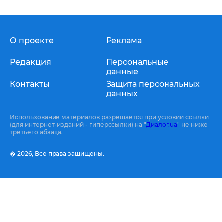
О проекте
Реклама
Редакция
Персональные
данные
Контакты
Защита персональных
данных
Использование материалов разрешается при условии ссылки
(для интернет-изданий - гиперссылки) на "
Диалог.ua
" не ниже
третьего абзаца.
� 2026,
Все права защищены.