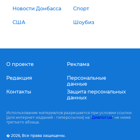
Новости Донбасса
Спорт
США
Шоубиз
О проекте
Реклама
Редакция
Персональные
данные
Контакты
Защита персональных
данных
Использование материалов разрешается при условии ссылки
(для интернет-изданий - гиперссылки) на "
Диалог.ua
" не ниже
третьего абзаца.
� 2026,
Все права защищены.