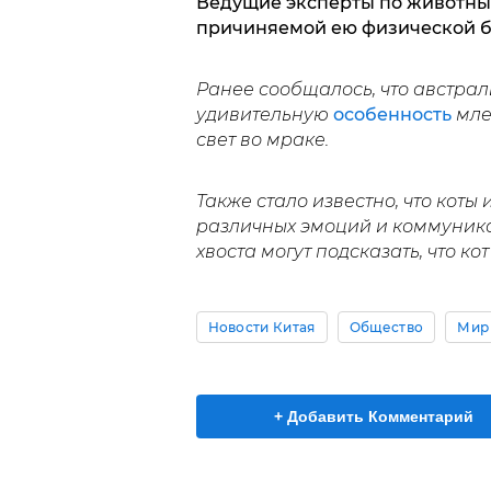
Ведущие эксперты по животным
причиняемой ею физической бо
Ранее сообщалось, что австра
удивительную
особенность
мле
свет во мраке.
Также стало известно, что коты
различных эмоций и коммуник
хвоста могут подсказать, что кот
Новости Китая
Общество
Мир
+ Добавить Комментарий