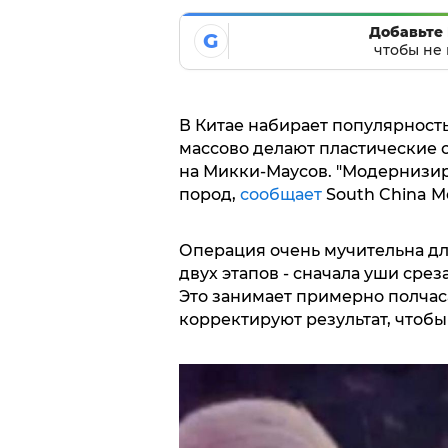
Добавьте 
G
чтобы не 
В Китае набирает популярност
массово делают пластические 
на Микки-Маусов. "Модернизир
пород,
сообщает
South China M
Операция очень мучительна для
двух этапов - сначала уши сре
Это занимает примерно полчаса
корректируют результат, чтобы