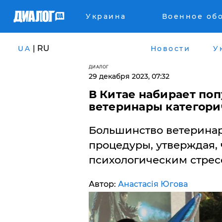
Украина
Военное об
| RU
UA
Новости
У
ДИАЛОГ
29 декабря 2023, 07:32
В Китае набирает поп
ветеринары категори
Большинство ветеринар
процедуры, утверждая, 
психологическим стрес
Автор:
Анастасія Югова