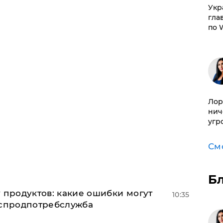
​Ук
гла
по 
Лор
нич
угр
См
Б
 продуктов: какие ошибки могут
10:35
оспродпотребслужба