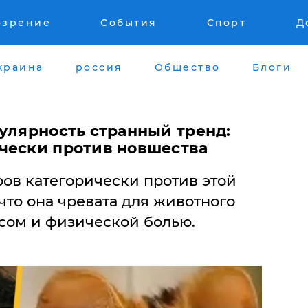
озрение
События
Спорт
Д
краина
россия
Общество
Блоги
улярность странный тренд:
чески против новшества
ов категорически против этой
что она чревата для животного
сом и физической болью.