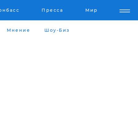
онбасс
Пресса
Мир
Мнение
Шоу-Биз