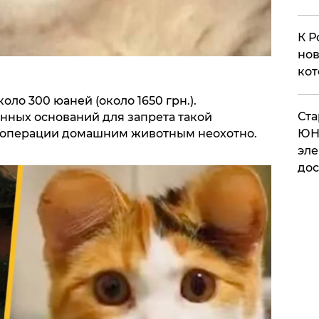
К Р
нов
кот
оло 300 юаней (около 1650 грн.).
​Ст
онных оснований для запрета такой
т операции домашним животным неохотно.
ЮН
эле
дос