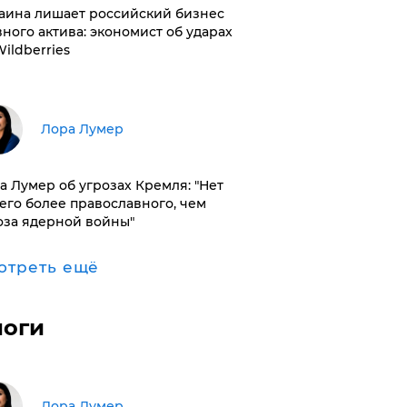
раина лишает российский бизнес
вного актива: экономист об ударах
Wildberries
​Лора Лумер
а Лумер об угрозах Кремля: "Нет
его более православного, чем
оза ядерной войны"
отреть ещё
логи
​Лора Лумер