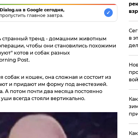
рек
Dialog.ua в Google сегодня,
вз
✓
пропустить главное завтра.
​Се
в э
ь странный тренд - домашним животным
дел
операции, чтобы они становились похожими
уют" котов и собак разных
orning Post.
Нов
про
 собак и кошек, она сложная и состоит из
вой
зают и придают им форму под анестезией.
. А потом почти два месяца постоянно
 уши всегда стояли вертикально.
​Ка
зим
при
Как