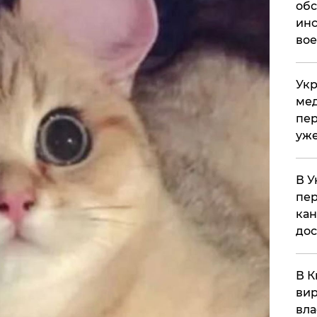
обс
инс
вое
Укр
мед
пер
уже
В У
пер
кан
до
В К
вир
вла