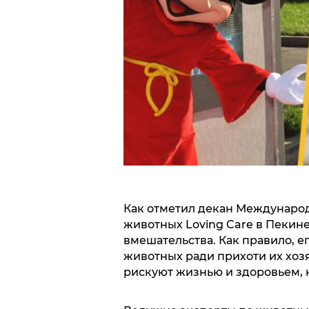
Как отметил декан Междунаро
животных Loving Care в Пекин
вмешательства. Как правило, е
животных ради прихоти их хо
рискуют жизнью и здоровьем, к