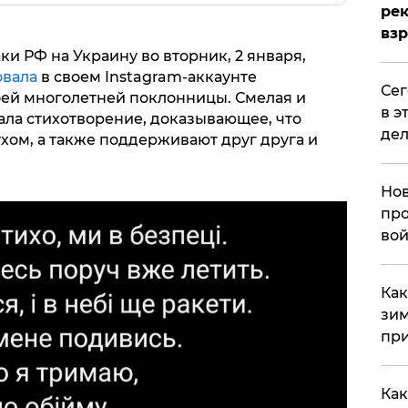
рек
вз
и РФ на Украину во вторник, 2 января,
овала
в своем Instagram-аккаунте
​Се
оей многолетней поклонницы. Смелая и
в э
ла стихотворение, доказывающее, что
дел
хом, а также поддерживают друг друга и
Нов
про
вой
​Ка
зим
при
Как