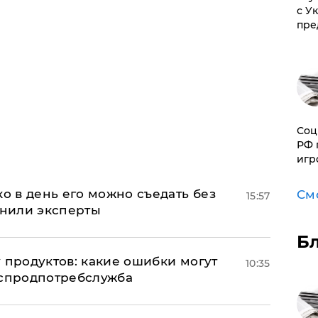
с У
пре
Соц
РФ 
игр
ко в день его можно съедать без
См
15:57
снили эксперты
Б
 продуктов: какие ошибки могут
10:35
оспродпотребслужба