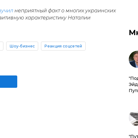
вучил
неприятный факт о многих украинских
озитивную характеристику Наталии
М
о
Шоу-бизнес
Реакция соцсетей
​"По
Эйд
Пут
"Пу