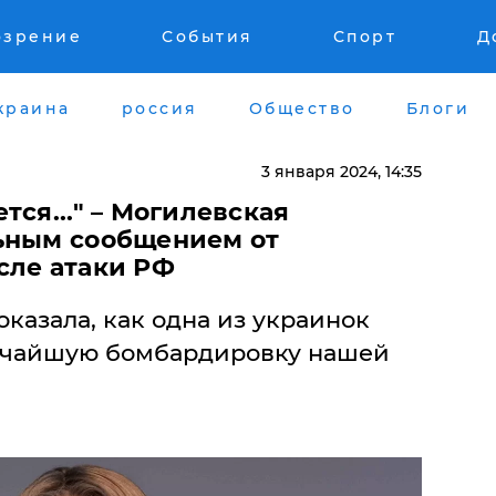
озрение
События
Спорт
Д
краина
россия
Общество
Блоги
3 января 2024, 14:35
тся..." – Могилевская
ьным сообщением от
сле атаки РФ
казала, как одна из украинок
точайшую бомбардировку нашей