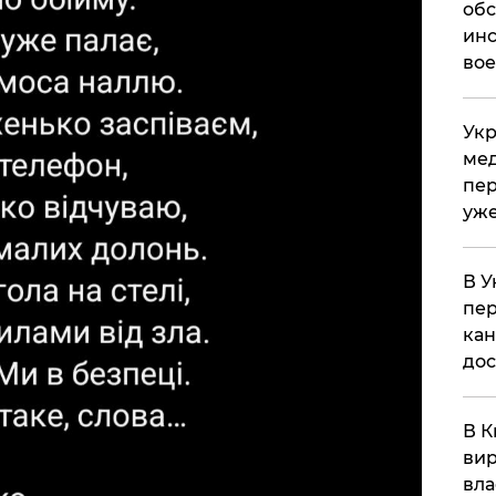
обс
инс
вое
Укр
мед
пер
уже
В У
пер
кан
до
В К
вир
вла