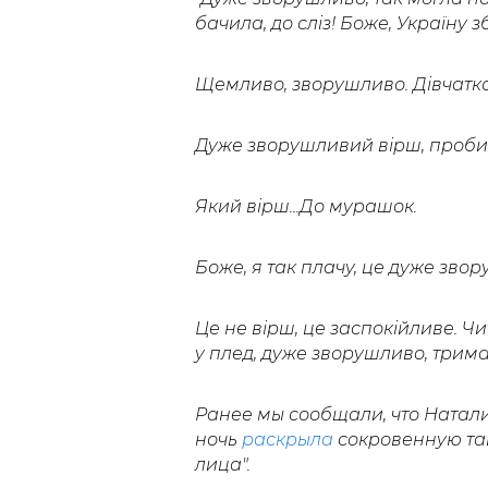
бачила, до сліз! Боже, Україну 
Щемливо, зворушливо. Дівчатк
Дуже зворушливий вірш, пробир
Який вірш...До мурашок.
Боже, я так плачу, це дуже зво
Це не вірш, це заспокійливе
. Ч
и
у плед, дуже зворушливо, трим
Ранее мы сообщали, что Натал
ночь
раскрыла
сокровенную тай
лица".