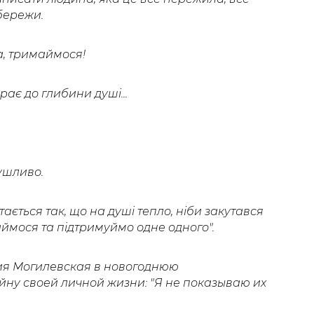
збережи.
а, тримаймося!
ає до глибини душі...
рушливо.
тається так, що на душі тепло, ніби закутався
аймося та підтримуймо одне одного".
ия Могилевская в новогоднюю
ну своей личной жизни: "Я не показываю их