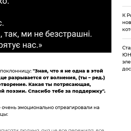
К Р
нов
кот
​Ст
ЮН
эле
дос
 поклонницу:
"Зная, что я не одна в этой
е разрывается от волнения, (ты – ред.)
отворение. Какая ты потрясающая,
ей поэзии. Спасибо тебе за поддержку".
 очень эмоционально отреагировали на
цы:
аписати людина, яка це все пережила, все