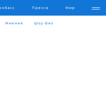
онбасс
Пресса
Мир
Мнение
Шоу-Биз