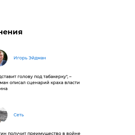
нения
Игорь Эйдман
дставит голову под табакерку", –
ман описал сценарий краха власти
ина
Сеть
тин получит преимущество в войне