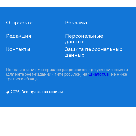
О проекте
Реклама
Редакция
Персональные
данные
Контакты
Защита персональных
данных
Использование материалов разрешается при условии ссылки
(для интернет-изданий - гиперссылки) на "
Диалог.ua
" не ниже
третьего абзаца.
� 2026,
Все права защищены.