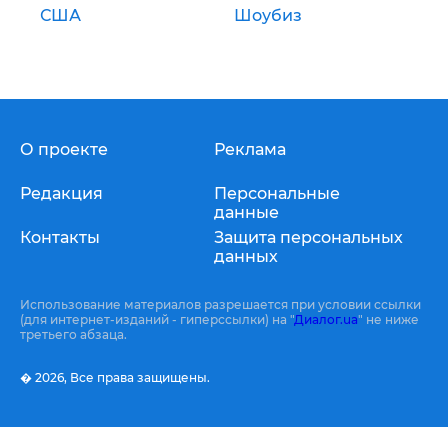
США
Шоубиз
О проекте
Реклама
Редакция
Персональные
данные
Контакты
Защита персональных
данных
Использование материалов разрешается при условии ссылки
(для интернет-изданий - гиперссылки) на "
Диалог.ua
" не ниже
третьего абзаца.
� 2026,
Все права защищены.