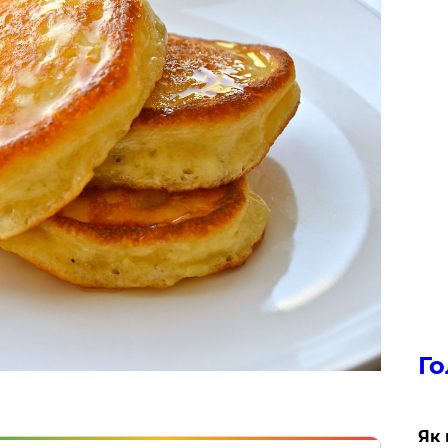
Го
Як 