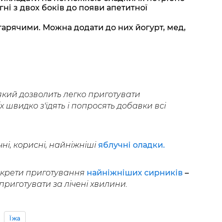
ні з двох боків до появи апетитної
гарячими. Можна додати до них йогурт, мед,
який дозволить легко приготувати
Їх швидко з'їдять і попросять добавки всі
ні, корисні, найніжніші
яблучні оладки.
екрети приготування
найніжніших сирників
–
риготувати за лічені хвилини.
Їжа