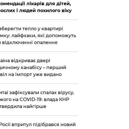
омендації лікарів для дітей,
ослих і людей похилого віку
зберегти тепло у квартирі
мку: лайфхаки, які допоможуть
 відключенні опалення
аїна відкриває двері
ичному канабісу – перший
віл на імпорт уже видано
итаї зафіксували спалах вірусу,
жого на COVID-19: влада КНР
твердила найгірше
Росії впритул підібрався новий