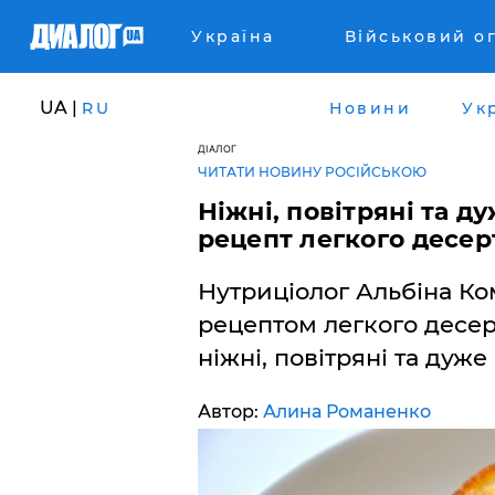
Україна
Військовий о
UA |
RU
Новини
Ук
ДІАЛОГ
ЧИТАТИ НОВИНУ РОСІЙСЬКОЮ
Ніжні, повітряні та д
рецепт легкого десер
Нутриціолог Альбіна Ко
рецептом легкого десер
ніжні, повітряні та дуже
Автор:
Алина Романенко