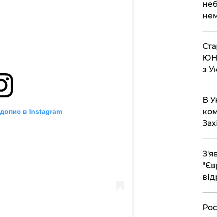
неб
нем
Ста
ЮНЕ
з У
В У
ком
допис в Instagram
Зах
З'я
"Єв
від
Рос