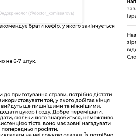
нап
зав
 Эндокринолог (@doctor_komissarova)
Ізр
екомендує брати кефір, у якого закінчується
Наз
зір
від
Сло
 на 6-7 штук.
ти до приготування страви, потрібно дістати
икористовувати той, у якого добігає кінця
и вийдуть ще пишнішими та ніжнішими.
додати цукор і соду. Добре перемішати.
адати, скільки його знадобиться, неможливо.
истенцією тіста: воно має зовні нагадувати
 попередньо просіяти.
викладати на неї ложкою оладки. Їх потрібно