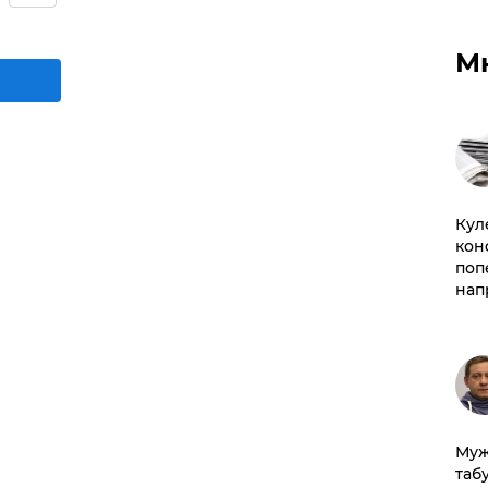
М
Кул
кон
поп
нап
Муж
табу