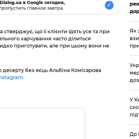
Dialog.ua в Google сегодня,
рек
✓
пропустить главное завтра.
дор
Як 
стверджує, що її клієнти їдять усе та при
взи
ильного харчування часто ділиться
идко приготувати, але при цьому вони не
при
Укр
о десерту без яєць Альбіна Комісарова
мед
nstagram.
доз
У К
схо
під
До 