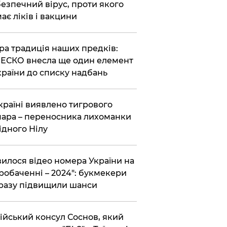
езпечний вірус, проти якого
ає ліків і вакцини
ра традиція наших предків:
СКО внесла ще один елемент
країни до списку надбань
країні виявлено тигрового
ара – переносника лихоманки
ідного Нілу
вилося відео номера України на
робаченні – 2024": букмекери
разу підвищили шанси
ійський консул Соснов, який