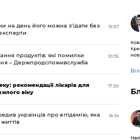
ки на день його можна з'їдати без
15:57
 експерти
Ков
Кре
нов
ання продуктів: які помилки
10:35
єння – Держпродспоживслужба
Бі
ку: рекомендації лікарів для
17:30
Б
хилого віку
див українців про епідемію, яка
16:14
 життів
Нак