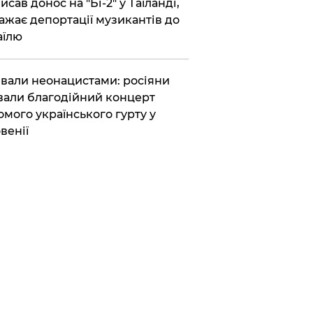
исав донос на "Бі-2" у Таїланді,
ажає депортації музикантів до
аїлю
вали неонацистами: росіяни
вали благодійний концерт
омого українського гурту у
венії