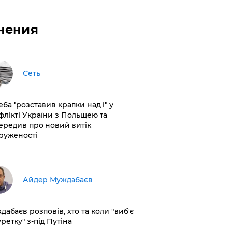
нения
Сеть
еба "розставив крапки над і" у
флікті України з Польщею та
ередив про новий витік
руженості
Айдер Муждабаєв
дабаєв розповів, хто та коли "виб'є
ретку" з-під Путіна