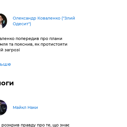
Олександр Коваленко ("Злий
Одесит")
аленко попередив про плани
мля та пояснив, як протистояти
ій загрозі
льше
логи
Майкл Наки
і розкрив правду про те, що знає