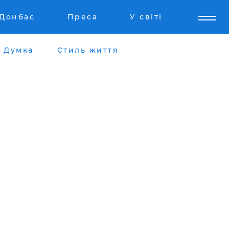
Донбас
Преса
У світі
Думка
Стиль життя