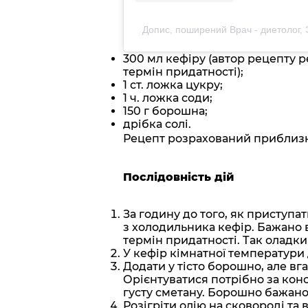
Допис, поширений Врач - диетолог,
300 мл кефіру (автор рецепту р
термін придатності);
1 ст. ложка цукру;
1 ч. ложка соди;
150 г борошна;
дрібка солі.
Рецепт розрахований приблизно
Послідовність дій
За годину до того, як приступа
з холодильника кефір. Бажано в
термін придатності. Так оладк
У кефір кімнатної температури 
Додати у тісто борошно, але вг
Орієнтуватися потрібно за конс
густу сметану. Борошно бажано
Розігріти олію на сковороді та 