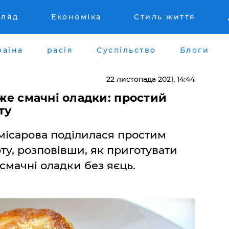
гляд
Економіка
Стиль життя
раїна
расія
Суспільство
Блоги
22 листопада 2021, 14:44
уже смачні оладки: простий
ту
місарова поділилася простим
ту, розповівши, як приготувати
 смачні оладки без яєць.