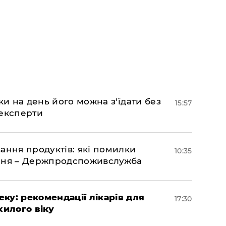
ки на день його можна з'їдати без
15:57
 експерти
ання продуктів: які помилки
10:35
єння – Держпродспоживслужба
ку: рекомендації лікарів для
17:30
хилого віку