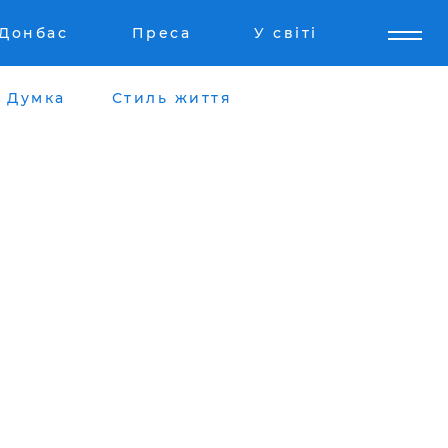
Донбас
Преса
У світі
Думка
Стиль життя