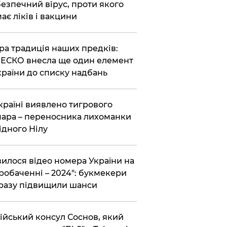
езпечний вірус, проти якого
ає ліків і вакцини
ра традиція наших предків:
СКО внесла ще один елемент
країни до списку надбань
країні виявлено тигрового
ара – переносника лихоманки
ідного Нілу
вилося відео номера України на
робаченні – 2024": букмекери
разу підвищили шанси
ійський консул Соснов, який