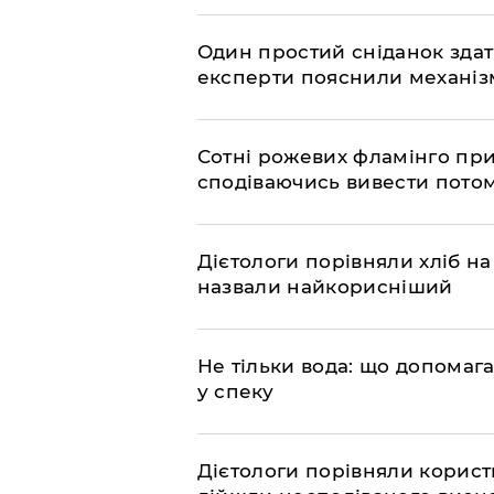
Один простий сніданок здат
експерти пояснили механізм
Сотні рожевих фламінго прил
сподіваючись вивести пото
Дієтологи порівняли хліб на
назвали найкорисніший
Не тільки вода: що допомаг
у спеку
Дієтологи порівняли користь