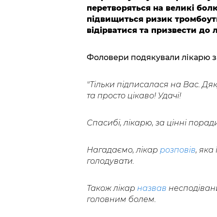
перетворяться на великі болю
підвищиться ризик тромбоут
відірватися та призвести до 
Фоловери подякували лікарю за
"Тільки підписалася на Вас. Дяк
та просто цікаво! Удачі!
Спасибі, лікарю, за цінні поради
Нагадаємо, лікар
розповів
, яка
голодувати.
Також лікар
назвав
несподівани
головним болем.