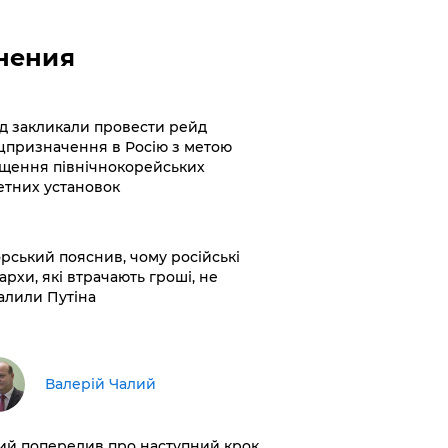
нения
хід закликали провести рейд
цпризначення в Росію з метою
щення північнокорейських
етних установок
корський пояснив, чому російські
архи, які втрачають гроші, не
алили Путіна
Валерій Чалий
лий попередив про наступний крок