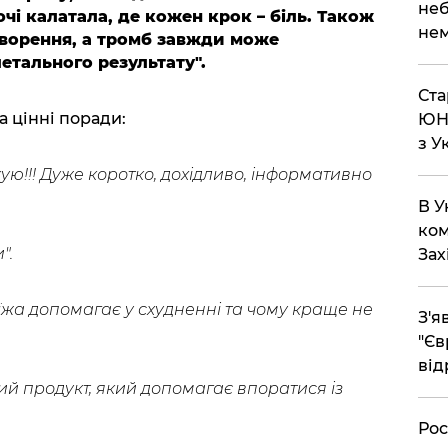
неб
чі калатала, де кожен крок – біль. Також
нем
ворення, а тромб завжди може
летального результату".
Ста
 цінні поради:
ЮНЕ
з У
ую!!! Дуже коротко, дохідливо, інформативно
В У
ком
".
Зах
 їжа допомагає у схудненні та чому краще не
З'я
"Єв
від
й продукт, який допомагає впоратися із
Рос