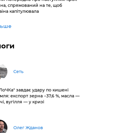
іна, спрямований на те, щоб
аїна капітулювала
льше
логи
Сеть
оЛоЧКа" завдає удару по кишені
мля: експорт зерна −37,6 %, масла —
чі, вугілля — у кризі
Олег Жданов