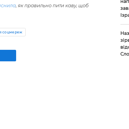
нап
яснила
, як правильно пити каву, щоб
зав
Ізр
ія соцмереж
Наз
зір
від
Сло