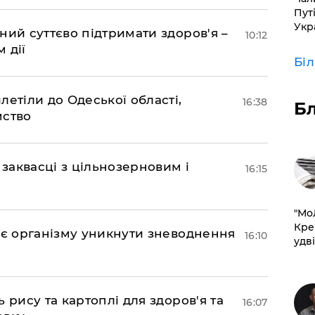
Пут
Укр
ний суттєво підтримати здоров'я –
10:12
 дії
Бі
етіли до Одеської області,
16:38
Б
мство
 заквасці з цільнозерновим і
16:15
​"М
Кре
ає організму уникнути зневоднення
16:10
удві
 рису та картоплі для здоров'я та
16:07