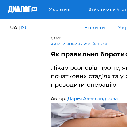
Україна
Військовий о
UA |
RU
Новини
Ук
ДІАЛОГ
ЧИТАТИ НОВИНУ РОСІЙСЬКОЮ
Як правильно боротис
Лікар розповів про те, 
початкових стадіях та у
проводити операцію.
Автор:
Дарья Александрова