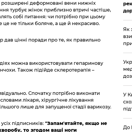
це розширені деформовані вени нижніх
рек
ання турбує жінок приблизно втричі частіше,
дор
авлять собі питання: чи потрібно при цьому
 це не тільки боляче, а ще й некрасиво.
Як 
взи
ар дав цінні поради про те, як правильно
при
Укр
адіях можна використовувати гепаринову
мед
нчохи. Також підійде склеротерапія –
доз
ивідуально. Спочатку потрібно виконати
У К
 словами лікаря, хірургічне лікування
схо
льшого лише для запущеної стадії варикозу.
під
 усіх підписників:
"Запам'ятайте, якщо не
До 
хворобу, то згодом ваші ноги