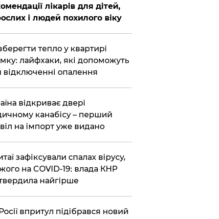
омендації лікарів для дітей,
ослих і людей похилого віку
зберегти тепло у квартирі
мку: лайфхаки, які допоможуть
 відключенні опалення
аїна відкриває двері
ичному канабісу – перший
віл на імпорт уже видано
итаї зафіксували спалах вірусу,
жого на COVID-19: влада КНР
твердила найгірше
Росії впритул підібрався новий