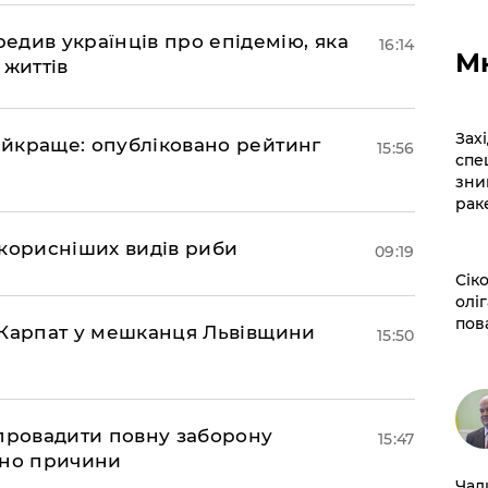
див українців про епідемію, яка
16:14
М
 життів
​За
найкраще: опубліковано рейтинг
15:56
спе
зни
рак
йкорисніших видів риби
09:19
​Сі
оліг
пов
та Карпат у мешканця Львівщини
15:50
апровадити повну заборону
15:47
ано причини
​Ча