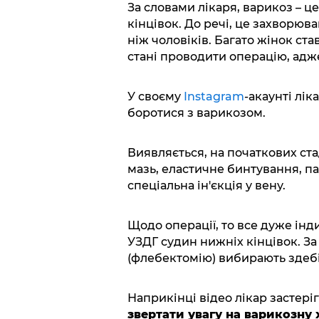
За словами лікаря, варикоз – 
кінцівок. До речі, це захворюв
ніж чоловіків. Багато жінок ст
стані проводити операцію, адже
У своєму
Instagram
-акаунті лік
боротися з варикозом.
Виявляється, на початкових ст
мазь, еластичне бинтування, па
спеціальна ін'єкція у вену.
Щодо операції, то все дуже інд
УЗДГ судин нижніх кінцівок. За
(флебектомію) вибирають здебі
Наприкінці відео лікар застеріг
звертати увагу на варикозну 