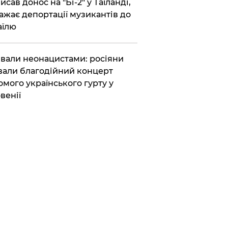
исав донос на "Бі-2" у Таїланді,
ажає депортації музикантів до
аїлю
вали неонацистами: росіяни
вали благодійний концерт
омого українського гурту у
венії